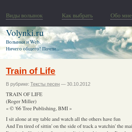
Виды волынок
Как выбрать
Обо мне
Volynki.ru
Волынки и Web.
Ничего общего! Почти...
Train of Life
В рубрике:
Тексты песен
— 30.10.2012
TRAIN OF LIFE
(Roger Miller)
« © '66 Tree Publishing, BMI »
I sit alone at my table and watch all the others have fun
And I'm tired of sittin' on the side of track a watchin' the ma