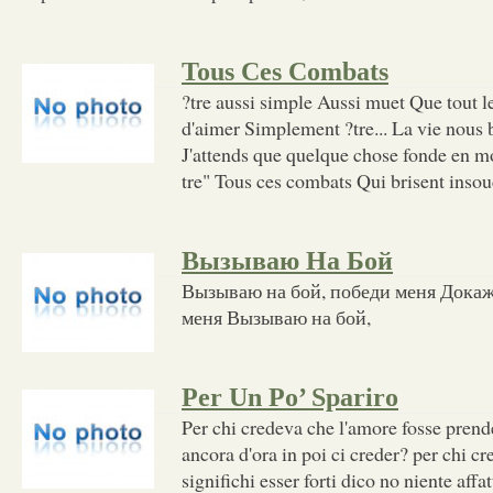
Tous Ces Combats
?tre aussi simple Aussi muet Que tout l
d'aimer Simplement ?tre... La vie nous 
J'attends que quelque chose fonde en moi 
tre" Tous ces combats Qui brisent inso
Вызываю На Бой
Вызываю на бой, победи меня Докаж
меня Вызываю на бой,
Per Un Po’ Spariro
Per chi credeva che l'amore fosse prend
ancora d'ora in poi ci creder? per chi c
significhi esser forti dico no niente aff