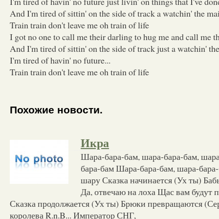
I'm tired of havin' no future just livin' on things that I've don
And I'm tired of sittin' on the side of track a watchin' the ma
Train train don't leave me oh train of life
I got no one to call me their darling to hug me and call me t
And I'm tired of sittin' on the side of track just a watchin' t
I'm tired of havin' no future...
Train train don't leave me oh train of life
Похожие новости.
Икра
Шара-бара-бам, шара-бара-бам, шара
бара-бам Шара-бара-бам, шара-бара-
шару Сказка начинается (Ух ты) Баб
Да, отвечаю на лоха Щас вам будут
Сказка продолжается (Ух ты) Брюки превращаются (Сер
королева R.n.B... Император СНГ,