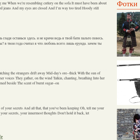
Фотки
ng me When we’re resembling cutlery on the sofa It must have been about
ed jeans And my eyes are closed And I’m way too tired Hoody still
ь гладя останься здесь. и не кричи ведь я твой батя пальто повесь.
зы? в твои года считал я что любовь всего лишь ерунда. зачем ты
tching the strangers drift away Mid-day's ore--thick With the sun of
er voices They gather, on the wind Talkin, chanting, breathing Into her
ned beside The scent of burnt sugar--on
of your secrets And all that, that you've been keeping Oh, tell me your
 your secrets, your innermost thoughts Don't hold it back, let
fe