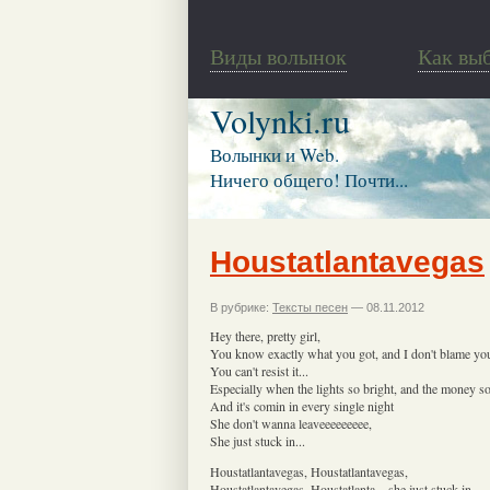
Виды волынок
Как вы
Volynki.ru
Волынки и Web.
Ничего общего! Почти...
Houstatlantavegas
В рубрике:
Тексты песен
— 08.11.2012
Hey there, pretty girl,
You know exactly what you got, and I don't blame you a
You can't resist it...
Especially when the lights so bright, and the money so
And it's comin in every single night
She don't wanna leaveeeeeeeee,
She just stuck in...
Houstatlantavegas, Houstatlantavegas,
Houstatlantavegas, Houstatlanta... she just stuck in