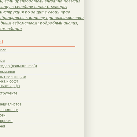
, если арендодатель внезапно повысил
лату в середине срока договора:
инструкция по защите своих прав
обращаться к юристу при возникновении
одным ведомством: подробный анализ,
комендации
ы
тихи
гры
видео (волынка, mp3)
терминов
пыт волынщика
нка и софт
нькая арфа
струменте
пециалистов
понемногу
сен
 прочие
рея