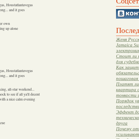
Соцсет
gas, Houstatlantavegas
ong... and it goes
her own
Послед
ding up alone
Женя Русск
Jamaica Su
электрони
Стоит ли 
для судебн
Как защити
gas, Houstatlantavegas
обязательс
ong... and it goes
пошаговая
Платят ли 
king, all-star weekend...
квартира 
k to see if all ya'll decent
тонкости 
 with a nice calm evening
Порядок ув
последстви
Эффект до
техническ
scue
друга
Почему от
усиливают