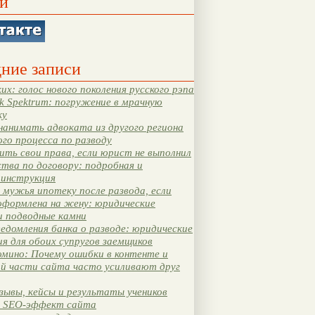
и
ние записи
их: голос нового поколения русского рэпа
k Spektrum: погружение в мрачную
ку
нанимать адвоката из другого региона
ого процесса по разводу
ть свои права, если юрист не выполнил
тва по договору: подробная и
 инструкция
мужья ипотеку после развода, если
оформлена на жену: юридические
и подводные камни
едомления банка о разводе: юридические
я для обоих супругов заемщиков
мино: Почему ошибки в контенте и
ой части сайта часто усиливают друг
зывы, кейсы и результаты учеников
 SEO-эффект сайта