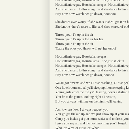
Houstatlantavegas, Houstatlantavegas, Houstatlantave
And she dance... to this song... and she dance to this s
Hey now now watch her go down, ooooooo
She doesnt ever worry, if she wants it she'll get it on 
She knows there's more to life, and shes scared of en
Throw your 1's up in the air
Throw your 1's up in the air for her
Throw your 1's up in the air
'Cause the ones you throw will get her out of
Houstatlantavegas, Houstatlantavegas,
Houstatlantavegas, Houstatlanta... she just stuck in
Houstatlantavegas, Houstatlantavegas, Houstatlantave
And she dance... to this song... and she dance to this s
Hey now now watch her go down, oooooo
We all got dreams and we all star reaching, all star pea
One hotel room and all ya'll sleeping, housekeeping knoc
Young girls envy the life ya'll leading, never satisfied
You be at the games looking right all season,
But you always with me on the night ya'll leaving
Ass low, ass low, I always request you
You go get fucked up and we just show up at your re
Carry you inside get you some water and undress you
I give you my all, and the next morning you'll forget:
Who, or Why, or How, or When