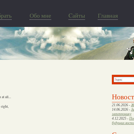
брать
Обо мне
Cайты
Главная
Новос
t all...
21.06.2026 -
Ж
 right,
14.06.2026 -
J
электронику
4.12.2025 -
По
будущих восп