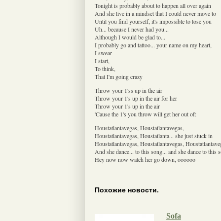
Tonight is probably about to happen all over again
And she live in a mindset that I could never move to
Until you find yourself, it's impossible to lose you
Uh... because I never had you...
Although I would be glad to...
I probably go and tattoo... your name on my heart,
I swear
I start,
To think,
That I'm going crazy
Throw your 1'ss up in the air
Throw your 1's up in the air for her
Throw your 1's up in the air
'Cause the 1's you throw will get her out of:
Houstatlantavegas, Houstatlantavegas,
Houstatlantavegas, Houstatlanta... she just stuck in
Houstatlantavegas, Houstatlantavegas, Houstatlantave
And she dance... to this song... and she dance to this s
Hey now now watch her go down, oooooo
Похожие новости.
Sofa