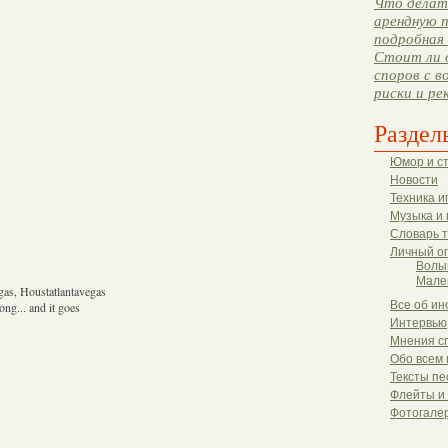
Что делать
арендную п
подробная 
Стоит ли 
споров с в
риски и ре
Раздел
Юмор и с
Новости
Техника и
Музыка и 
Словарь 
Личный о
Волы
Мале
gas, Houstatlantavegas
Все об ин
ong... and it goes
Интервью
Мнения с
Обо всем 
Тексты пе
Флейты и
Фотогале