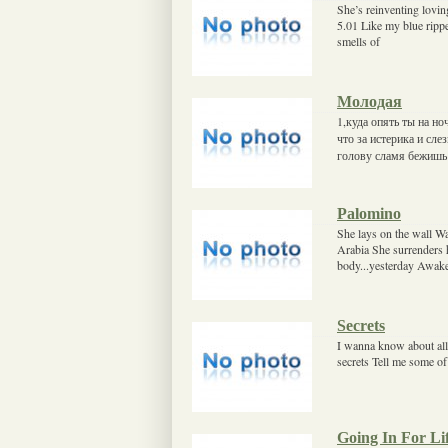
She’s reinventing lovi
5.01 Like my blue ripp
smells of
Молодая
1,куда опять ты на ноч
что за истерика и сле
голову сламя бежишь
Palomino
She lays on the wall Wa
Arabia She surrenders h
body...yesterday Awake
Secrets
I wanna know about all 
secrets Tell me some of
Going In For Li