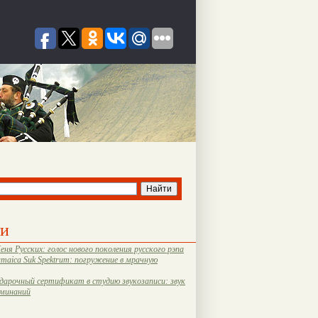
ти
еня Русских: голос нового поколения русского рэпа
amaica Suk Spektrum: погружение в мрачную
дарочный сертификат в студию звукозаписи: звук
оминаний