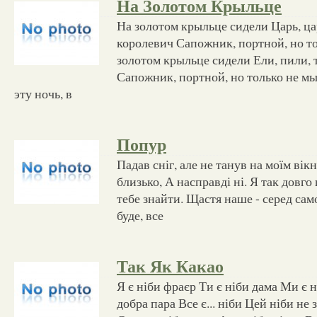
На Золотом Крыльце
На золотом крыльце сидели Царь, ца
королевич Сапожник, портной, но то
золотом крыльце сидели Ели, пили, 
Сапожник, портной, но только не мы
эту ночь, в
Попур
Падав сніг, але не танув на моїм вік
близько, А насправді ні. Я так довго
тебе знайти. Щастя наше - серед сам
буде, все
Так Як Какао
Я є ніби фраєр Ти є ніби дама Ми є 
добра пара Все є... ніби Цей ніби не