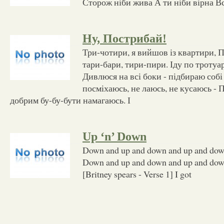
Сторож ніби жива А ти ніби вірна Все
Ну, Пострибай!
Три-чотири, я вийшов із квартири, 
тари-бари, тири-пири. Іду по тротуар
Дивлюся на всі боки - підбираю собі
посміхаюсь, не лаюсь, не кусаюсь -
добрим бу-бу-бути намагаюсь. І
Up ‘n’ Down
Down and up and down and up and dow
Down and up and down and up and dow
[Britney spears - Verse 1] I got