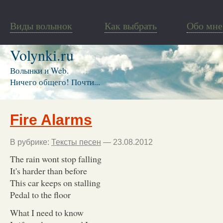
Виды волынок
Как выбрать
Обо мне
Volynki.ru
Волынки и Web.
Ничего общего! Почти...
Fire Alarms
В рубрике:
Тексты песен
— 23.08.2012
The rain wont stop falling
It's harder than before
This car keeps on stalling
Pedal to the floor
What I need to know