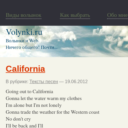
Виды волынок
Как выбрать
Обо мне
Volynki.ru
Волынки и Web.
Ничего общего! Почти...
California
В рубрике:
Тексты песен
— 19.06.2012
Going out to California
Gonna let the water warm my clothes
I'm alone but I'm not lonely
Gonna trade the weather for the Western coast
No don't cry
I'll be back and I'll