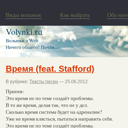
Виды волынок
Как выбрать
Обо мне
Volynki.ru
Волынки и Web.
Ничего общего! Почти...
Время (feat. Stafford)
В рубрике:
Тексты песен
— 25.06.2012
Припев:
Это время не по теме создаёт проблемы.
В то же время, делая так, что не у дел.
Сколько время система будет на адреналин?
Уже не время клясться, пытаться направить себя.
Это время не по теме создаёт проблемы.