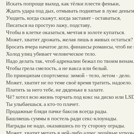
Искать попроще выход, как тёлки плести феньки,
Ждать удара под дых, отмывать поднятые в луже деньги
Уходить, когда скажут, когда заставят - оставаться,
Писаться на простую лажу, подставу,
Чтобы в клетке оказаться, мечтая в золоте купаться.
Может, хватит дрожать, желая лишь в живых остаться?
Бросать вчера начатое дело, финансы романсы, чтоб не 
Холод улиц убивает человеческое тело.
Надо делать так, чтоб адреналин бежал по твоим венам.
Чтобы грела смелость, а не вакса или белый.
По принципам спортсмена: зимой - тело, летом - дело.
Может, хватит не по теме своё время тратить, надоело.
Платить за него тебе, не дяденьке в халате.
Чё? хотел всю жизнь торчать под кокс на диско или LSD
Ты улыбаешься, а кто-то плачет.
Продажные бляди пачке баксов всегда рады.
Башляешь суммы в постель ради секс-клоунады.
Награды не надо, оказавшись по ту сторону ограды.
Может, хватит метать в чей-либо адрес дешёвые угроз