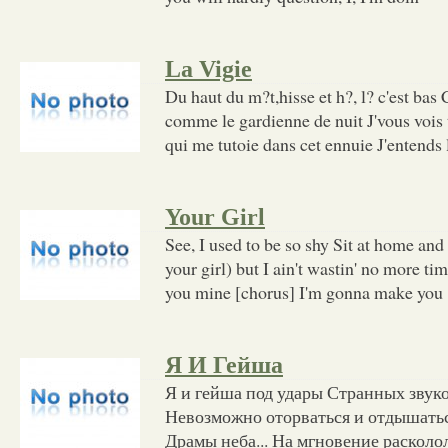
La Vigie
Du haut du m?t,hisse et h?, l? c'est bas C
comme le gardienne de nuit J'vous vois to
qui me tutoie dans cet ennuie J'entends 
Your Girl
See, I used to be so shy Sit at home and
your girl) but I ain't wastin' no more ti
you mine [chorus] I'm gonna make you
Я И Гейша
Я и гейша под удары Странных звук
Невозможно оторваться и отдышатьс
Драмы неба... На мгновение расколо