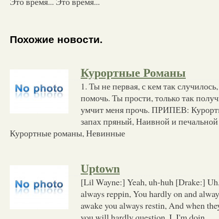
Это время... Это время...
Похожие новости.
Курортные Романы
1. Ты не первая, с кем так случилось,
помочь. Ты прости, только так полу
умчит меня прочь. ПРИПЕВ: Курорт
запах пряный, Наивной и печальной
Курортные романы, Невинные
Uptown
[Lil Wayne:] Yeah, uh-huh [Drake:] Uh
always reppin, You hardly on and alwa
awake you always restin, And when they
you will hardly question, I, I'm doin