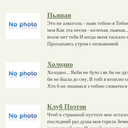
Пьяная
Это не алкоголь - пьян тобою я Тобо
моя Как эта песня - нелепая, пьяная.
возле нет тебя И когда меня таскало
Просыпаясь утром с незнакомой
Холодно
Холодно... Якби не було і як би не ду
би не йшла до сну, В тобі я втоплю с
Хто б не лишився з тобою сховатися 
Клуб Поэтов
Чтоб в страшной пустоте мое остало
последний раз душа моя горела Земн
рассветной мгле И дикой жалости, д