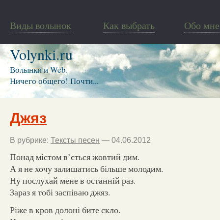
Виды волынок
Как выбрать
Обо мне
Volynki.ru
Волынки и Web.
Ничего общего! Почти...
Джяз
В рубрике:
Тексты песен
— 04.06.2012
Понад містом в’ється жовтий дим.
А я не хочу залишатись більше молодим.
Ну послухай мене в останній раз.
Зараз я тобі заспіваю джяз.
Ріже в кров долоні бите скло.