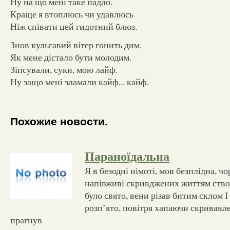
Ну на що мені таке падло.
Краще я втоплюсь чи удавлюсь
Ніж співати цей гидотний блюз.
Знов кульгавий вітер гонить дим.
Як мене дістало бути молодим.
Зіпсували, суки, мою лайф.
Ну защо мені зламали кайф... кайф.
Похожие новости.
Параноїдальна
Я в безодні німоті, мов безплідна, ч
напівживі скривджених життям ство
було свято, вени різав битим склом І
розп’ято, повітря хапаючи скривавл
прагнув