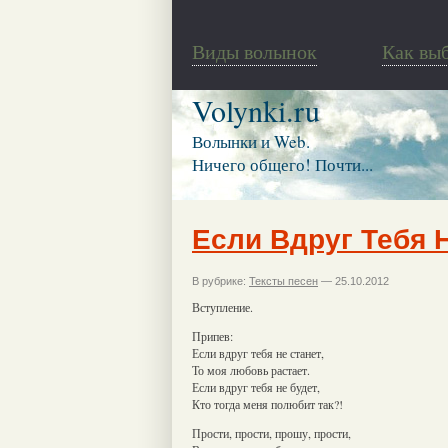
Виды волынок
Как вы
Volynki.ru
Волынки и Web.
Ничего общего! Почти...
Если Вдруг Тебя 
В рубрике:
Тексты песен
— 25.10.2012
Вступление.
Припев:
Если вдруг тебя не станет,
То моя любовь растает.
Если вдруг тебя не будет,
Кто тогда меня полюбит так?!
Прости, прости, прошу, прости,