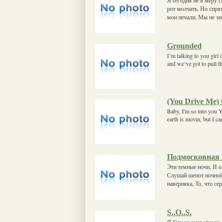
рот молчать, Но спря
мои печали, Мы не зн
Grounded
I’m talking to you girl 
and we‘ve got to pull t
(You Drive Me)
Baby, I'm so into you 
earth is movin, but I c
Подмосковная 
Эти темные ночи, И 
Слушай шепот ночной
наверняка, То, что се
S..O..S.
Я біди не знав ніколи