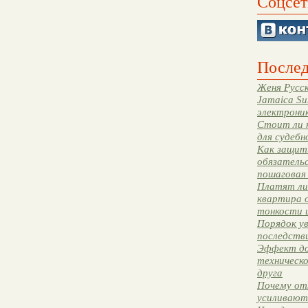
Соцсет
Послед
Женя Русск
Jamaica Su
электрони
Стоит ли 
для судебн
Как защити
обязательс
пошаговая
Платят ли 
квартира 
тонкости 
Порядок ув
последстви
Эффект до
техническ
друга
Почему от
усиливают