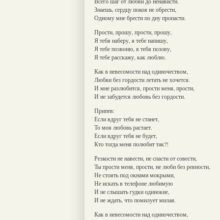
Всего шаг от любви до ненависти.
Знаешь, сердцу покоя не обрести,
Одному мне брести по дну пропасти.
Прости, прошу, прости, прошу,
Я тебя наберу, я тебе напишу,
Я тебе позвоню, я тебя позову,
Я тебе расскажу, как люблю.
Как в невесомости над одиночеством,
Любви без гордости летать не хочется.
И мне разлюбится, прости меня, прости,
И не забудется любовь без гордости.
Припев:
Если вдруг тебя не станет,
То моя любовь растает.
Если вдруг тебя не будет,
Кто тогда меня полюбит так?!
Резкости не навести, не спасти от совести,
Ты прости меня, прости, не люби без ревности,
Не стоять под окнами мокрыми,
Не искать в телефоне любимую
И не слышать гудки одинокие,
И не ждать, что помилует милая.
Как в невесомости над одиночеством,