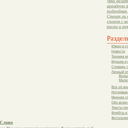
Что делать
арендную п
подробная 
Стоит ли 
споров с в
риски и ре
Раздел
Юмор и с
Новости
Техника и
Музыка и 
Словарь 
Личный о
Волы
Мале
Все об ин
Интервью
Мнения с
Обо всем 
Тексты пе
Флейты и
Фотогале
 Слово
смел, Мои слова сегодня так неосторожны. Я могу заставить свой