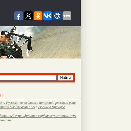
ти
еня Русских: голос нового поколения русского рэпа
amaica Suk Spektrum: погружение в мрачную
дарочный сертификат в студию звукозаписи: звук
оминаний