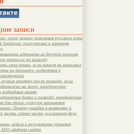
и
ние записи
их: голос нового поколения русского рэпа
k Spektrum: погружение в мрачную
ку
нанимать адвоката из другого региона
ого процесса по разводу
ть свои права, если юрист не выполнил
тва по договору: подробная и
 инструкция
мужья ипотеку после развода, если
оформлена на жену: юридические
и подводные камни
едомления банка о разводе: юридические
я для обоих супругов заемщиков
мино: Почему ошибки в контенте и
ой части сайта часто усиливают друг
зывы, кейсы и результаты учеников
 SEO-эффект сайта