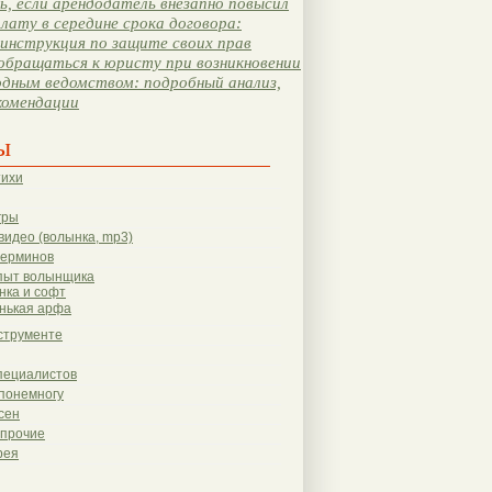
, если арендодатель внезапно повысил
лату в середине срока договора:
инструкция по защите своих прав
обращаться к юристу при возникновении
одным ведомством: подробный анализ,
комендации
ы
тихи
гры
видео (волынка, mp3)
терминов
пыт волынщика
нка и софт
нькая арфа
струменте
пециалистов
понемногу
сен
 прочие
рея