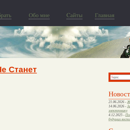
брать
Обо мне
Cайты
Главная
Не Станет
Новос
21.06.2026 -
Ж
14.06.2026 -
J
электронику
4.12.2025 -
По
будущих восп