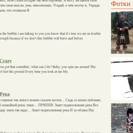
Фотки
тать свои мысли, увы, невозможно. Угадай, о чём молчу я, Укради
али, что отливали В
in the bubble i am talking to you you know that it’s true we are in trouble
hrough because if we don’t this bubble will burst and before
 Crazy
You got that somethin', what can I do? Baby, you spin me around The
an't feel the ground Every time you look at me My
Река
о главном так много можно сказать молча… Сядь со мною поближе,
 спокойной реки, тише… ПРИПЕВ: Знает подмосковная река Все
рдцу знать так надо… Знает подмосковная река И за облака Нас
, Я бідою не був в школі. Оє Але хтось мене наврочив, Всяку попсу