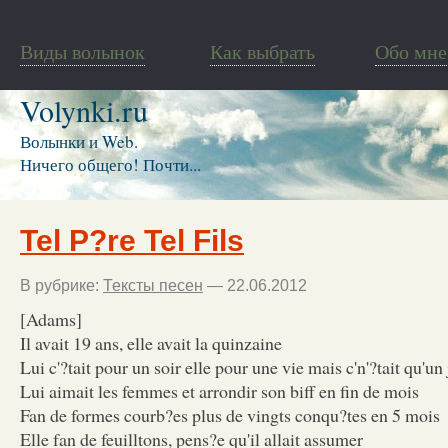
Виды волынок
Как выбрать
Обо мне
Volynki.ru
Волынки и Web.
Ничего общего! Почти...
Tel P?re Tel Fils
В рубрике:
Тексты песен
— 22.06.2012
[Adams]
Il avait 19 ans, elle avait la quinzaine
Lui c'?tait pour un soir elle pour une vie mais c'n'?tait qu'un
Lui aimait les femmes et arrondir son biff en fin de mois
Fan de formes courb?es plus de vingts conqu?tes en 5 mois
Elle fan de feuilltons, pens?e qu'il allait assumer