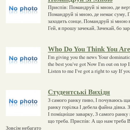
Приспів: Помандруй зі мною, де вер
Помандруй зі мною, де немає суму, 
заходить сонце, Помандруй зі мною в
Гей, я прошу зачекай, Зачекай, бо зар
Who Do You Think You Ar
I'm giving you the news Your dominati
the best you've got Now I'm out on top I
Listen to me I've got a right to say If 
Студентські Вихідн
З самого ранку пиво, І почуваюсь щ
ранку горілка І дебела файна дівка. 
І поміцніше заварку, З самого ранку
що треба. Приспів: А що нам треба В
Зовсім небагато