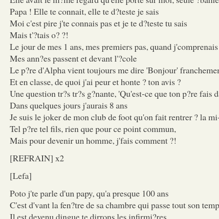
Papa ! Elle te connait, elle te d?teste je sais
Moi c'est pire j'te connais pas et je te d?teste tu sais
Mais t'?tais o? ?!
Le jour de mes 1 ans, mes premiers pas, quand j'comprenais
Mes ann?es passent et devant l'?cole
Le p?re d'Alpha vient toujours me dire 'Bonjour' franchement
Et en classe, de quoi j'ai peur et honte ? ton avis ?
Une question tr?s tr?s g?nante, 'Qu'est-ce que ton p?re fais da
Dans quelques jours j'aurais 8 ans
Je suis le joker de mon club de foot qu'on fait rentrer ? la m
Tel p?re tel fils, rien que pour ce point commun,
Mais pour devenir un homme, j'fais comment ?!
[REFRAIN] x2
[Lefa]
Poto j'te parle d'un papy, qu'a presque 100 ans
C'est d'vant la fen?tre de sa chambre qui passe tout son tem
Il est devenu dingue te dirrons les infirmi?res