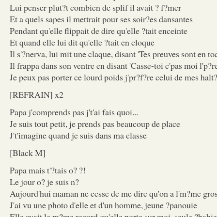
Lui penser plut?t combien de splif il avait ? f?mer
Et a quels sapes il mettrait pour ses soir?es dansantes
Pendant qu'elle flippait de dire qu'elle ?tait enceinte
Et quand elle lui dit qu'elle ?tait en cloque
Il s'?nerva, lui mit une claque, disant 'Tes preuves sont en toc
Il frappa dans son ventre en disant 'Casse-toi c'pas moi l'p?re
Je peux pas porter ce lourd poids j'pr?f?re celui de mes halt?
[REFRAIN] x2
Papa j'comprends pas j't'ai fais quoi...
Je suis tout petit, je prends pas beaucoup de place
J't'imagine quand je suis dans ma classe
[Black M]
Papa mais t'?tais o? ?!
Le jour o? je suis n?
Aujourd'hui maman ne cesse de me dire qu'on a l'm?me gro
J'ai vu une photo d'elle et d'un homme, jeune ?panouie
Elle avait le m?me regard qu'elle porte sur moi, seule ?bahie