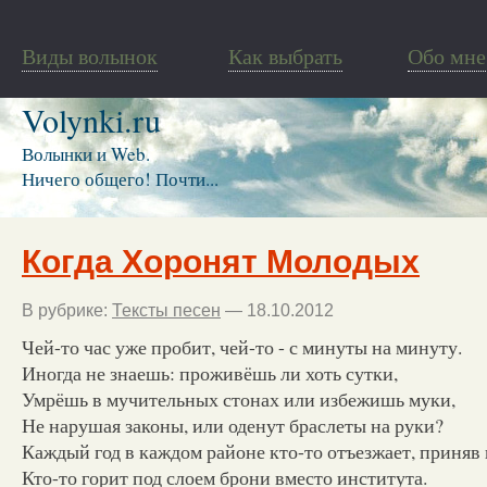
Виды волынок
Как выбрать
Обо мне
Volynki.ru
Волынки и Web.
Ничего общего! Почти...
Когда Хоронят Молодых
В рубрике:
Тексты песен
— 18.10.2012
Чей-то час уже пробит, чей-то - с минуты на минуту.
Иногда не знаешь: проживёшь ли хоть сутки,
Умрёшь в мучительных стонах или избежишь муки,
Не нарушая законы, или оденут браслеты на руки?
Каждый год в каждом районе кто-то отъезжает, приняв 
Кто-то горит под слоем брони вместо института.