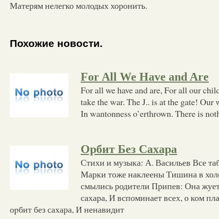
Матерям нелегко молодых хоронить.
Похожие новости.
For All We Have and Are
For all we have and are, For all our chil
take the war. The J.. is at the gate! Our
In wantonness o’erthrown. There is noth
Орбит Без Сахара
Стихи и музыка: А. Васильев Все т
Марки тоже наклеены Тишина в хол
смылись родители Припев: Она жует
сахара, И вспоминает всех, о ком пл
оpбит без сахара, И ненавидит