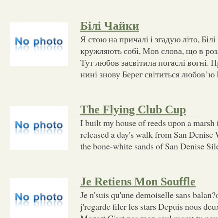
Білі Чайки
Я стою на причалі і згадую літо, Білі
кружляють собі, Мов слова, що в роз
Тут любов засвітила погаслі вогні. 
нині знову Берег світиться любов’ю 
The Flying Club Cup
I built my house of reeds upon a marsh 
released a day's walk from San Denise
the bone-white sands of San Denise Sil
Je Retiens Mon Souffle
Je n'suis qu'une demoiselle sans balan?o
j'regarde filer les stars Depuis nous deu
Mozart C'est pas mon seul regret tu pe