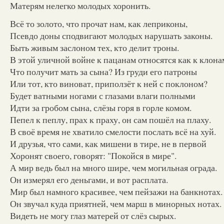
Матерям нелегко молодых хоронить.
Всё то золото, что прочат нам, как леприконы,
Псевдо доны сподвигают молодых нарушать законы.
Быть живым заслоном тех, кто делит троны.
В этой уличной войне к пацанам относятся как к клона
Что получит мать за сына? Из груди его патроны
Или тот, кто виноват, приползёт к ней с поклоном?
Будет ватными ногами с глазами влаги полными
Идти за гробом сына, слёзы горя в горле комом.
Пепел к пеплу, прах к праху, он сам пошёл на плаху.
В своё время не хватило смелости послать всё на хуй.
И друзья, что сами, как мишени в тире, не в первой
Хоронят своего, говорят: "Покойся в мире".
А мир ведь был на много шире, чем могильная ограда.
Он измерял его деньгами, и вот расплата.
Мир был намного красивее, чем пейзажи на банкнотах.
Он звучал куда приятней, чем марш в минорных нотах.
Видеть не могу глаз матерей от слёз сырых.