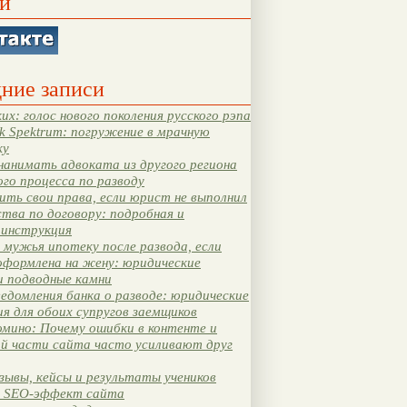
и
ние записи
их: голос нового поколения русского рэпа
k Spektrum: погружение в мрачную
ку
нанимать адвоката из другого региона
ого процесса по разводу
ть свои права, если юрист не выполнил
тва по договору: подробная и
 инструкция
мужья ипотеку после развода, если
оформлена на жену: юридические
и подводные камни
едомления банка о разводе: юридические
я для обоих супругов заемщиков
мино: Почему ошибки в контенте и
ой части сайта часто усиливают друг
зывы, кейсы и результаты учеников
 SEO-эффект сайта