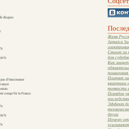
Соцсет
 de disques
Послед
e
Женя Русск
Jamaica Su
электрони
?e
Стоит ли 
для судебн
sin?e
Как защити
обязательс
пошаговая
Платят ли 
ux pas d?missionner
квартира 
avancer
тонкости 
nirais
our conqu?rir la France.
Порядок ув
последстви
Эффект до
?e
техническ
друга
sin?e
Почему от
?e
усиливают