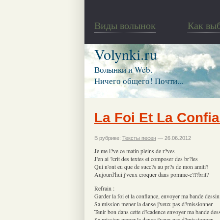
Виды волынок
Как вы
Volynki.ru
Волынки и Web.
Ничего общего! Почти...
La Foi Et La Confi
В рубрике:
Тексты песен
— 26.06.2012
Je me l?ve ce matin pleins de r?ves
J'en ai ?crit des textes et composer des br?les
Qui n'ont eu que de succ?s au pr?s de mon amiti?
Aujourd'hui j'veux croquer dans pomme-c?l?brit?
Refrain :
Garder la foi et la confiance, envoyer ma bande dessin
Sa mission mener la danse j'veux pas d?missionner
Tenir bon dans cette d?cadence envoyer ma bande des
Sa mission mener la danse j'veux pas d?missionner