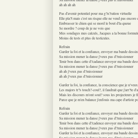
ah ah ah ah
Pas d'avenir potentiel pour ma g?n?ration virtuelle
Elle pla?t mais c'est un risque elle ne vend pas encore
Embrasser le chien qui se mord le bout d'la queue
Se mordre ? coup de je ne vois que
Mes sondages mes calculs, Jacques a la bonne formul
Moins de tests et plus de testicules.
Refrain
Garder la foi et la confiance, envoyer ma bande dessin
Sa mission mener la danse j'veux pas d?missionner
Tenir bon dans cette d?cadance envoyer ma bande des
Sa mission mener la danse j'veux pas d?missionner
ah ah j'veux pas d?missionner
ah ah j'veux pas d?missionner
Garder la foi, la confiance, la conscience que je n've
Les majors tr?s touch?-coul?, il faudrait que j'arr?te d'
Mais les discours m'ont soul? sous les projecteurs je fi
Parce que je m'en balance j'enfouis ma cape d'artiste p
Refrain
Garder la foi et la confiance, envoyer ma bande dessin
Sa mission mener la danse j'veux pas d?missionner
Tenir bon dans cette d?cadence envoyer ma bande des
Sa mission mener la danse j'veux pas d?missionner
Garder la foi et la confiance, envoyer ma bande dessin
Sa mission mener la danse j'veux pas d?missionner