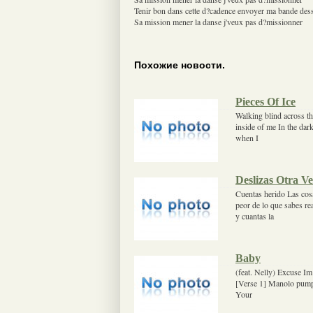
Tenir bon dans cette d?cadence envoyer ma bande des
Sa mission mener la danse j'veux pas d?missionner
Похожие новости.
Pieces Of Ice
Walking blind across t
inside of me In the dark
when I
Deslizas Otra V
Cuentas herido Las cos
peor de lo que sabes re
y cuantas la
Baby
(feat. Nelly) Excuse Im 
[Verse 1] Manolo pumps 
Your