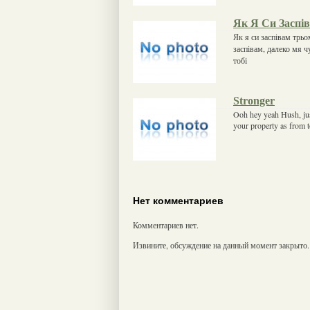
Як Я Си Заспі
Як я си заспівам трьо
заспівам, далеко мя ч
тобі
Stronger
Ooh hey yeah Hush, jus
your property as from 
Нет комментариев
Комментариев нет.
Извините, обсуждение на данный момент закрыто.