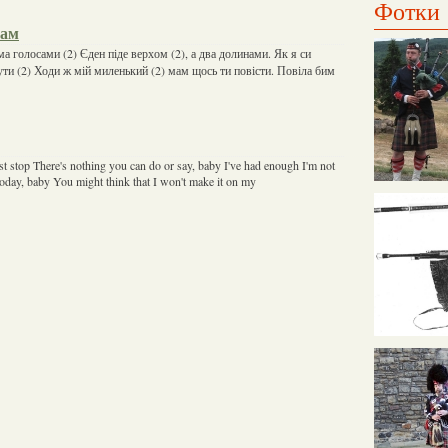
Фотки
вам
ма голосами (2) Єден піде верхом (2), а два долинами. Як я си
ути (2) Ходи ж мій миленький (2) мам щось ти повісти. Повіла бим
t stop There's nothing you can do or say, baby I've had enough I'm not
today, baby You might think that I won't make it on my