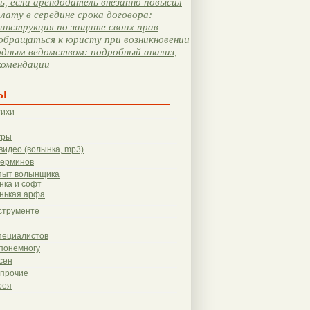
, если арендодатель внезапно повысил
лату в середине срока договора:
инструкция по защите своих прав
обращаться к юристу при возникновении
одным ведомством: подробный анализ,
комендации
ы
тихи
гры
видео (волынка, mp3)
терминов
пыт волынщика
нка и софт
нькая арфа
струменте
пециалистов
понемногу
сен
 прочие
рея