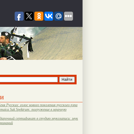
ти
еня Русских: голос нового поколения русского рэпа
amaica Suk Spektrum: погружение в мрачную
дарочный сертификат в студию звукозаписи: звук
оминаний