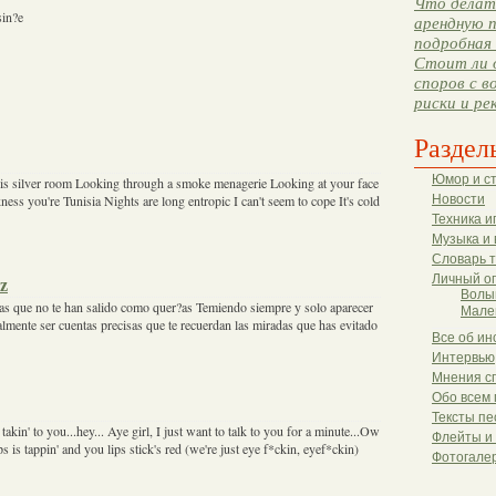
Что делать
sin?e
арендную п
подробная 
Стоит ли 
споров с в
риски и ре
Раздел
Юмор и с
his silver room Looking through a smoke menagerie Looking at your face
ness you're Tunisia Nights are long entropic I can't seem to cope It's cold
Новости
Техника и
Музыка и 
Словарь 
Личный о
ez
Волы
as que no te han salido como quer?as Temiendo siempre y solo aparecer
Мале
almente ser cuentas precisas que te recuerdan las miradas que has evitado
Все об ин
Интервью
Мнения с
Обо всем 
Тексты пе
takin' to you...hey... Aye girl, I just want to talk to you for a minute...Ow
Флейты и
is tappin' and you lips stick's red (we're just eye f*ckin, eyef*ckin)
Фотогале