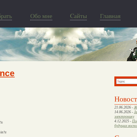
брать
Обо мне
Cайты
Главная
ance
Новос
21.06.2026 -
Ж
14.06.2026 -
J
электронику
4.12.2025 -
По
?e
будущих восп
sin?e