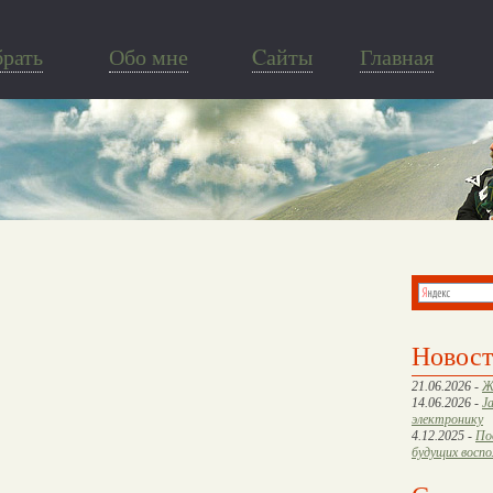
брать
Обо мне
Cайты
Главная
Новос
21.06.2026 -
Ж
14.06.2026 -
J
электронику
4.12.2025 -
По
будущих восп