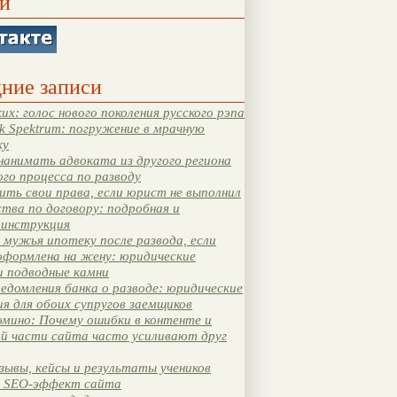
и
ние записи
их: голос нового поколения русского рэпа
k Spektrum: погружение в мрачную
ку
нанимать адвоката из другого региона
ого процесса по разводу
ть свои права, если юрист не выполнил
тва по договору: подробная и
 инструкция
мужья ипотеку после развода, если
оформлена на жену: юридические
и подводные камни
едомления банка о разводе: юридические
я для обоих супругов заемщиков
мино: Почему ошибки в контенте и
ой части сайта часто усиливают друг
зывы, кейсы и результаты учеников
 SEO-эффект сайта