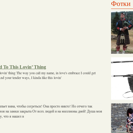
Фотки
d To This Lovin’ Thing
s lovin' thing The way you call my name, in love's embrace I could get
d your tender ways, I kinda like this lovin'
пьет вина, чтобы согреться! Она просто никто! Но отчего так
моя на замки закрыта От всех людей и на миллионы дней! Душа моя
у, что я нашел в