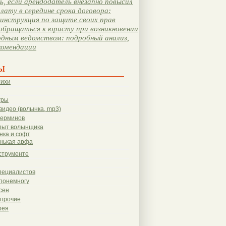
, если арендодатель внезапно повысил
лату в середине срока договора:
инструкция по защите своих прав
обращаться к юристу при возникновении
одным ведомством: подробный анализ,
комендации
ы
тихи
гры
видео (волынка, mp3)
терминов
пыт волынщика
нка и софт
нькая арфа
струменте
пециалистов
понемногу
сен
 прочие
рея