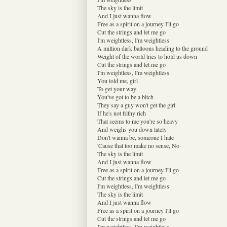
The sky is the limit
And I just wanna flow
Free as a spirit on a journey I'll go
Cut the strings and let me go
I'm weightless, I'm weightless
A million dark balloons heading to the ground
Weight of the world tries to hold us down
Cut the strings and let me go
I'm weightless, I'm weightless
You told me, girl
To get your way
You've got to be a bitch
They say a guy won't get the girl
If he's not filthy rich
That seems to me you're so heavy
And weighs you down lately
Don't wanna be, someone I hate
'Cause that too make no sense, No
The sky is the limit
And I just wanna flow
Free as a spirit on a journey I'll go
Cut the strings and let me go
I'm weightless, I'm weightless
The sky is the limit
And I just wanna flow
Free as a spirit on a journey I'll go
Cut the strings and let me go
I'm weightless, I'm weightless