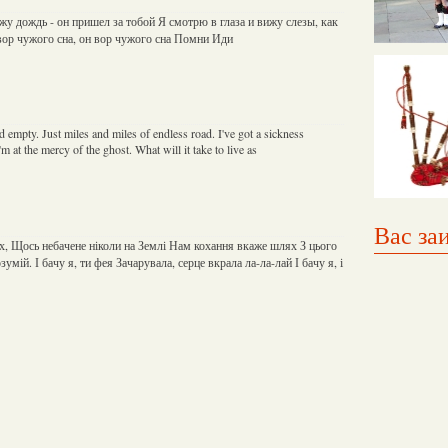
жу дождь - он пришел за тобой Я смотрю в глаза и вижу слезы, как
ор чужого сна, он вор чужого сна Помни Иди
 empty. Just miles and miles of endless road. I've got a sickness
 at the mercy of the ghost. What will it take to live as
Вас за
ах, Щось небачене ніколи на Землі Нам кохання вкаже шлях З цього
умій. І бачу я, ти фея Зачарувала, серце вкрала ла-ла-лай І бачу я, і