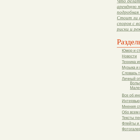
Что делать
арендную п
подробная 
Стоит ли 
споров с в
риски и ре
Раздел
Юмор и с
Новости
Техника и
Музыка и 
Словарь 
Личный о
Волы
Мале
Все об ин
Интервью
Мнения с
Обо всем 
Тексты пе
Флейты и
Фотогале