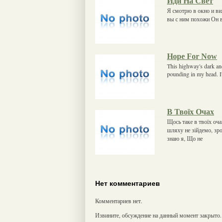
Иди На Свет
Я смотрю в окно и ви
вы с ним похожи Он в
Hope For Now
This highway's dark and
pounding in my head. I'm
В Твоїх Очах
Щось таке в твоїх оч
шляху не зійдемо, зроз
знаю я, Що не
Нет комментариев
Комментариев нет.
Извините, обсуждение на данный момент закрыто.