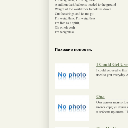
A million dark balloons headed to the ground
Weight of the world tries to hold us down
Cut the strings and let me go
I'm weightless, I'm weightless
I'm free as a spirit,
Oh oh oh yeah
I'm weightless
Похожие новости.
I Could Get Use
I could get used to thi
used to you everyday An
Она
Она скинет пальто, Вы
бьется сердце? Душа 
к небесам пришита! Н