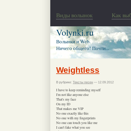
Виды волынок
Как вы
Volynki.ru
Волынки и Web.
Ничего общего! Почти...
Weightless
В рубрике:
Тексты песен
— 12.09.2012
I have to keep reminding myself
I'm not like anyone else
That's my face
On my ID
That makes me VIP
No one exactly like this
No one with my fingerprints
No one can touch you like me
I can't fake what you see