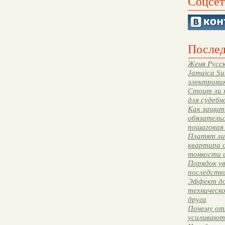
Соцсет
Послед
Женя Русск
Jamaica Su
электрони
Стоит ли 
для судебн
Как защити
обязательс
пошаговая
Платят ли 
квартира 
тонкости 
Порядок ув
последстви
Эффект до
техническ
друга
Почему от
усиливают