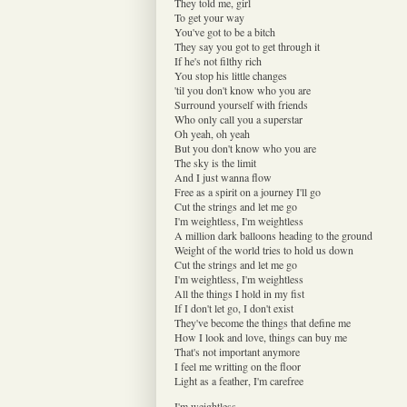
They told me, girl
To get your way
You've got to be a bitch
They say you got to get through it
If he's not filthy rich
You stop his little changes
'til you don't know who you are
Surround yourself with friends
Who only call you a superstar
Oh yeah, oh yeah
But you don't know who you are
The sky is the limit
And I just wanna flow
Free as a spirit on a journey I'll go
Cut the strings and let me go
I'm weightless, I'm weightless
A million dark balloons heading to the ground
Weight of the world tries to hold us down
Cut the strings and let me go
I'm weightless, I'm weightless
All the things I hold in my fist
If I don't let go, I don't exist
They've become the things that define me
How I look and love, things can buy me
That's not important anymore
I feel me writting on the floor
Light as a feather, I'm carefree
I'm weightless