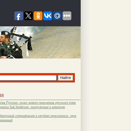
ти
еня Русских: голос нового поколения русского рэпа
amaica Suk Spektrum: погружение в мрачную
дарочный сертификат в студию звукозаписи: звук
оминаний