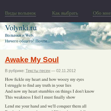
Виды волынок
Как выбрать
Обо мне
Volynki.ru
Волынки и Web.
Ничего общего! Почти...
Awake My Soul
В рубрике:
Тексты песен
— 02.11.2012
How fickle my heart and how woozy my eyes
I struggle to find any truth in your lies
And now my heart stumbles on things I don't know
This weakness I feel I must finally show
Lend me your hand and we'll conquer them all