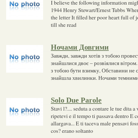
I believe the following information mig
1944 Henry Stewart/Ernest Tubbs When
the letter It filled her poor heart full o
till she read
Ночами Довгими
Завжди, завжди хотів з тобою провес
знайшлися двоє – розвіялися вітром.
з тобою бути взимку, Обставини не с
знайшла хвилинки. Ночами темними
Solo Due Parole
Stavi l?.... seduta a contare le tue dita a 
ripetevi e il tempo ti passava dentro E c
allargava... E ti taceva male pensavi fos
cos? erano soltanto