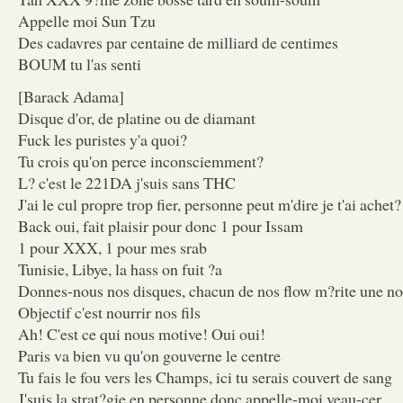
Appelle moi Sun Tzu
Des cadavres par centaine de milliard de centimes
BOUM tu l'as senti
[Barack Adama]
Disque d'or, de platine ou de diamant
Fuck les puristes y'a quoi?
Tu crois qu'on perce inconsciemment?
L? c'est le 221DA j'suis sans THC
J'ai le cul propre trop fier, personne peut m'dire je t'ai achet?
Back oui, fait plaisir pour donc 1 pour Issam
1 pour XXX, 1 pour mes srab
Tunisie, Libye, la hass on fuit ?a
Donnes-nous nos disques, chacun de nos flow m?rite une no
Objectif c'est nourrir nos fils
Ah! C'est ce qui nous motive! Oui oui!
Paris va bien vu qu'on gouverne le centre
Tu fais le fou vers les Champs, ici tu serais couvert de sang
J'suis la strat?gie en personne donc appelle-moi veau-cer