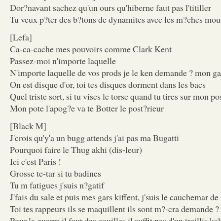
Dor?navant sachez qu'un ours qu'hiberne faut pas l'titiller
Tu veux p?ter des b?tons de dynamites avec les m?ches mou
[Lefa]
Ca-ca-cache mes pouvoirs comme Clark Kent
Passez-moi n'importe laquelle
N'importe laquelle de vos prods je le ken demande ? mon g
On est disque d'or, toi tes disques dorment dans les bacs
Quel triste sort, si tu vises le torse quand tu tires sur mon po
Mon pote l'apog?e va te Botter le post?rieur
[Black M]
J'crois qu'y'a un bugg attends j'ai pas ma Bugatti
Pourquoi faire le Thug akhi (dis-leur)
Ici c'est Paris !
Grosse te-tar si tu badines
Tu m fatigues j'suis n?gatif
J'fais du sale et puis mes gars kiffent, j'suis le cauchemar de 
Toi tes rappeurs ils se maquillent ils sont m?-cra demande
Pour la guerre il faut des couilles il suffit pas d'un treillis ka