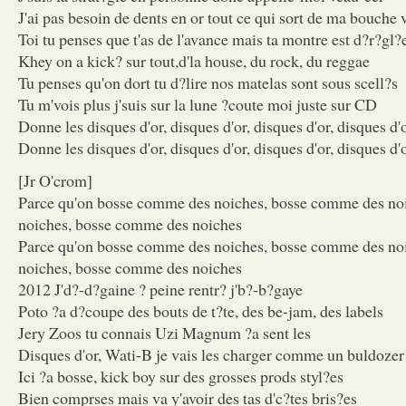
J'ai pas besoin de dents en or tout ce qui sort de ma bouche 
Toi tu penses que t'as de l'avance mais ta montre est d?r?gl?
Khey on a kick? sur tout,d'la house, du rock, du reggae
Tu penses qu'on dort tu d?lire nos matelas sont sous scell?s
Tu m'vois plus j'suis sur la lune ?coute moi juste sur CD
Donne les disques d'or, disques d'or, disques d'or, disques d'
Donne les disques d'or, disques d'or, disques d'or, disques d'
[Jr O'crom]
Parce qu'on bosse comme des noiches, bosse comme des no
noiches, bosse comme des noiches
Parce qu'on bosse comme des noiches, bosse comme des no
noiches, bosse comme des noiches
2012 J'd?-d?gaine ? peine rentr? j'b?-b?gaye
Poto ?a d?coupe des bouts de t?te, des be-jam, des labels
Jery Zoos tu connais Uzi Magnum ?a sent les
Disques d'or, Wati-B je vais les charger comme un buldozer
Ici ?a bosse, kick boy sur des grosses prods styl?es
Bien comprses mais va y'avoir des tas d'c?tes bris?es