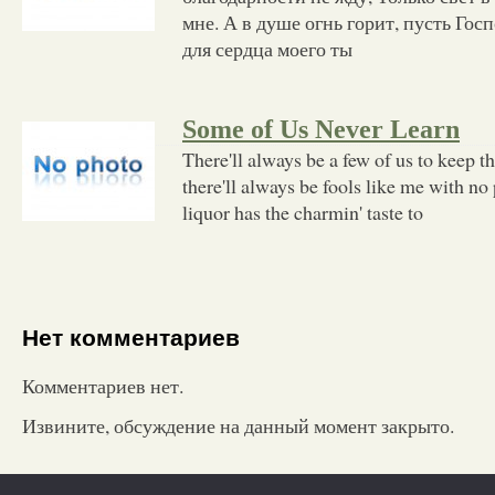
мне. А в душе огнь горит, пусть Госп
для сердца моего ты
Some of Us Never Learn
There'll always be a few of us to keep
there'll always be fools like me with no
liquor has the charmin' taste to
Нет комментариев
Комментариев нет.
Извините, обсуждение на данный момент закрыто.