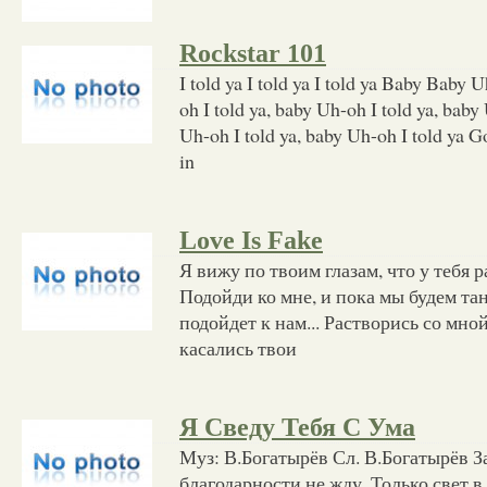
Rockstar 101
I told ya I told ya I told ya Baby Baby U
oh I told ya, baby Uh-oh I told ya, baby
Uh-oh I told ya, baby Uh-oh I told ya G
in
Love Is Fake
Я вижу по твоим глазам, что у тебя р
Подойди ко мне, и пока мы будем та
подойдет к нам... Растворись со мной
касались твои
Я Сведу Тебя С Ума
Муз: В.Богатырёв Сл. В.Богатырёв З
благодарности не жду, Только свет в