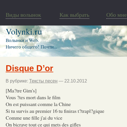
Виды волынок
Как выбрать
Обо мне
Volynki.ru
Волынки и Web.
Ничего общего! Почти...
Disque D’or
В рубрике:
Тексты песен
— 22.10.2012
[Ma?tre Gim's]
Vous ?tes mort dans le film
On est puissant comme la Chine
Si tu survis au premier 16 tu finiras t?trapl?gique
Comme une fille j'ai du vice
On bicrave tout ce qui mets des gifles