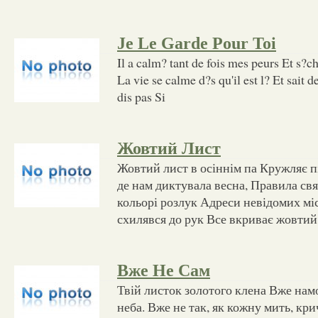
Je Le Garde Pour Toi
Il a calm? tant de fois mes peurs Et s?c
La vie se calme d?s qu'il est l? Et sait
dis pas Si
Жовтий Лист
Жовтий лист в осіннім па Кружляє пі
де нам диктувала весна, Правила свя
кольорі розлук Адреси невідомих міс
схилявся до рук Все вкриває жовтий 
Вже Не Сам
Твій листок золотого клена Вже намо
неба. Вже не так, як кожну мить, кри