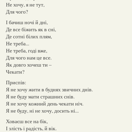
Не хочу, я не тут,
Для чого?
І бачиш ночі й дні,
Де все біжить як в сні,
Де сотні білих плям,
Не треба...
Не треба, годі вже,
Для чого нам це все.
Як довго хочеш ти –
Чекати?
Приспів:
Я не хочу жити в буднях звичних днів.
Я не буду мати страшних снів.
Я не хочу кожний день чекати ніч.
Я не буду, ні не хочу, досить ні...
Ховаєш все на бік,
І злість і радість, й вік.