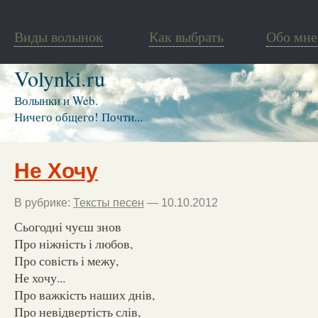
Виды волынок
Как выбрать
Обо мне
Volynki.ru
Волынки и Web.
Ничего общего! Почти...
Не Хочу
В рубрике:
Тексты песен
— 10.10.2012
Сьогодні чуєш знов
Про ніжність і любов,
Про совість і межу,
Не хочу...
Про важкість наших днів,
Про невідвертість слів,