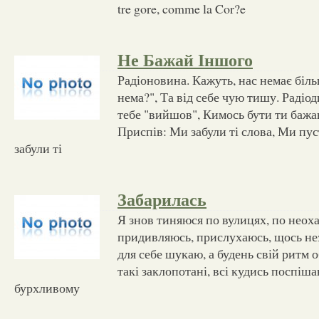
tre gore, comme la Cor?e
Не Бажай Іншого
Радіоновина. Кажуть, нас немає більш
нема?", Та від себе чую тишу. Радіо
тебе "вийшов", Кимось бути ти бажав
Приспів: Ми забули ті слова, Ми пу
забули ті
Забарилась
Я знов тиняюся по вулицях, по неох
придивляюсь, прислухаюсь, щось н
для себе шукаю, а будень свій ритм о
такі заклопотані, всі кудись поспіш
бурхливому