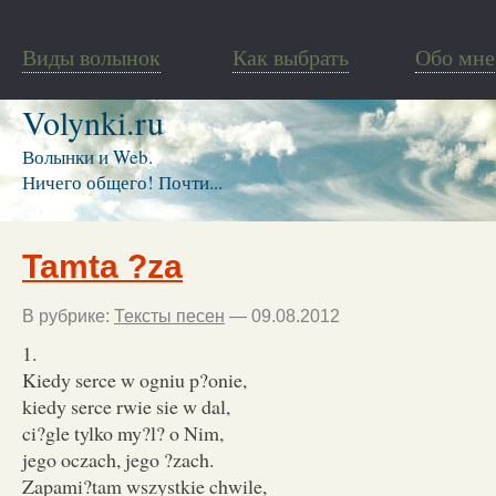
Виды волынок
Как выбрать
Обо мне
Volynki.ru
Волынки и Web.
Ничего общего! Почти...
Tamta ?za
В рубрике:
Тексты песен
— 09.08.2012
1.
Kiedy serce w ogniu p?onie,
kiedy serce rwie sie w dal,
ci?gle tylko my?l? o Nim,
jego oczach, jego ?zach.
Zapami?tam wszystkie chwile,