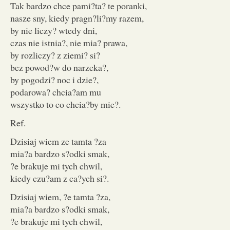
Tak bardzo chce pami?ta? te poranki,
nasze sny, kiedy pragn?li?my razem,
by nie liczy? wtedy dni,
czas nie istnia?, nie mia? prawa,
by rozliczy? z ziemi? si?
bez powod?w do narzeka?,
by pogodzi? noc i dzie?,
podarowa? chcia?am mu
wszystko to co chcia?by mie?.
Ref.
Dzisiaj wiem ze tamta ?za
mia?a bardzo s?odki smak,
?e brakuje mi tych chwil,
kiedy czu?am z ca?ych si?.
Dzisiaj wiem, ?e tamta ?za,
mia?a bardzo s?odki smak,
?e brakuje mi tych chwil,