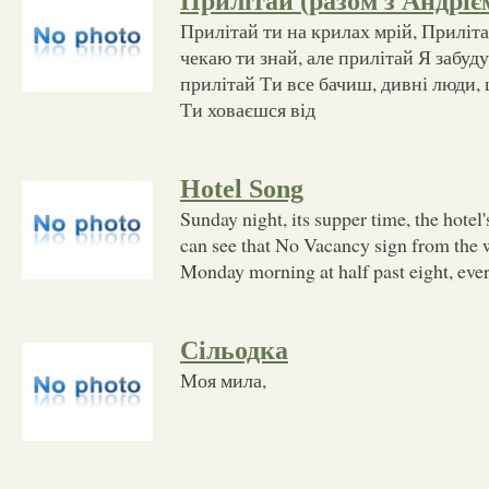
Прилітай (разом з Андріє
Прилітай ти на крилах мрій, Прилітай 
чекаю ти знай, але прилітай Я забуду 
прилітай Ти все бачиш, дивні люди, 
Ти ховаєшся від
Hotel Song
Sunday night, its supper time, the hotel's
can see that No Vacancy sign from the
Monday morning at half past eight, eve
Сільодка
Моя мила,