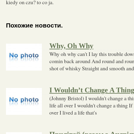
kiedy on czu? to co ja.
Похожие новости.
Why, Oh Why
Why oh why can't I lay this trouble dow
comin back around And round and roun
shot of whisky Straight and smooth and 
I Wouldn’t Change A Thin
(Johnny Bristol) I wouldn't change a thi
life all over I wouldn't change a thing If 
over I lived a life that's