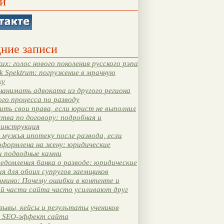
и
ние записи
их: голос нового поколения русского рэпа
k Spektrum: погружение в мрачную
ку
нанимать адвоката из другого региона
ого процесса по разводу
ть свои права, если юрист не выполнил
тва по договору: подробная и
 инструкция
мужья ипотеку после развода, если
оформлена на жену: юридические
и подводные камни
едомления банка о разводе: юридические
я для обоих супругов заемщиков
мино: Почему ошибки в контенте и
ой части сайта часто усиливают друг
зывы, кейсы и результаты учеников
 SEO-эффект сайта