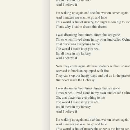
And I believe it
I'm waking up again and see that war on screen again
And it makes me want to go and hide
This world is full of misery, the anger is too big to see
That's why I had to dream this dream
I was dreaming 'bout times, times that are gone
Times when I lived alone in my own land called Ochr
That place was everything to me
The world I made it up you see
It's all there in my fantasy
And I believe it
Now they come again all these soldiers without shame
Dressed in black an equipped with fire
They can stop our happy days and put us in the grave
But never reach the Ochrasy
I was dreaming 'bout times, times that are gone
Times when I lived alone in my own land called Ochr
Oh, that place was everything to me
The world I made it up you see
It's all there in my fantasy
And I believe it
I'm waking up again and see that war on screen again
And it makes me want to go and hide
This world is full of misery the anger is too big to see