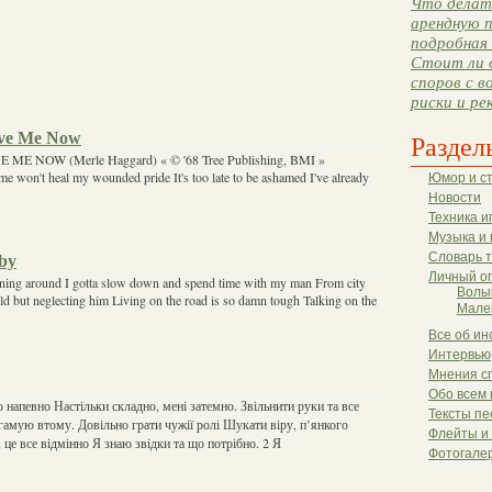
Что делать
арендную п
подробная 
Стоит ли 
споров с в
риски и ре
ove Me Now
Раздел
E NOW (Merle Haggard) « © '68 Tree Publishing, BMI »
me won't heal my wounded pride It's too late to be ashamed I've already
Юмор и с
Новости
Техника и
Музыка и 
Словарь 
by
Личный о
ning around I gotta slow down and spend time with my man From city
Волы
rld but neglecting him Living on the road is so damn tough Talking on the
Мале
Все об ин
Интервью
Мнения с
Обо всем 
 напевно Настільки складно, мені затемно. Звільнити руки та все
Тексты пе
гамую втому. Довільно грати чужії ролі Шукати віру, п’янкого
Флейты и
 це все відмінно Я знаю звідки та що потрібно. 2 Я
Фотогале