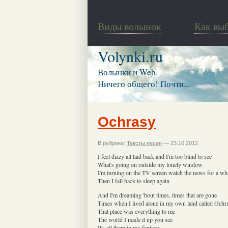
Виды волынок
Как вы
Volynki.ru
Волынки и Web.
Ничего общего! Почти...
Ochrasy
В рубрике:
Тексты песен
— 23.10.2012
I feel dizzy all laid back and I'm too blind to see
What's going on outside my lonely window
I'm turning on the TV screen watch the news for a wh
Then I fall back to sleep again
And I'm dreaming 'bout times, times that are gone
Times when I lived alone in my own land called Ochr
That place was everything to me
The world I made it up you see
It's all there in my fantasy