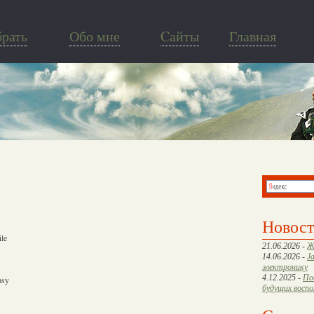
брать
Обо мне
Cайты
Главная
Новос
ile
21.06.2026 -
Ж
14.06.2026 -
J
электронику
4.12.2025 -
По
asy
будущих восп