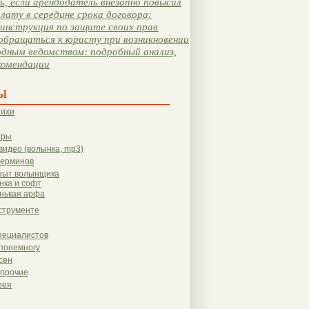
, если арендодатель внезапно повысил
лату в середине срока договора:
инструкция по защите своих прав
обращаться к юристу при возникновении
одным ведомством: подробный анализ,
комендации
ы
тихи
гры
видео (волынка, mp3)
терминов
пыт волынщика
нка и софт
нькая арфа
струменте
пециалистов
понемногу
сен
 прочие
рея