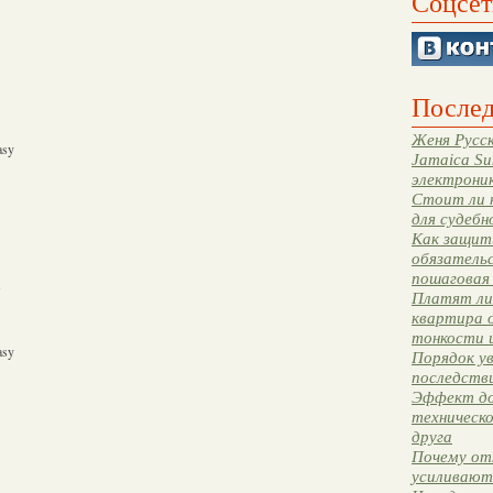
Соцсет
Послед
Женя Русск
asy
Jamaica Su
электрони
Стоит ли 
для судебн
Как защити
обязательс
пошаговая
s
Платят ли 
квартира 
тонкости 
asy
Порядок ув
последстви
Эффект до
техническ
друга
Почему от
усиливают