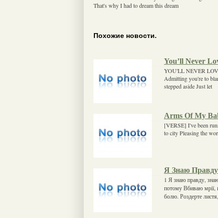
That's why I had to dream this dream
Похожие новости.
You’ll Never L
YOU'LL NEVER LOVE M
Admitting you're to bla
stepped aside Just let
Arms Of My Ba
[VERSE] I've been run
to city Pleasing the wo
Я Знаю Правду
1 Я знаю правду, знаю
потому Вбиваю мрії, 
болю. Роздерте листя,