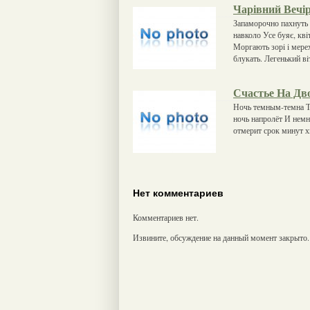
Чарівний Вечі
Запаморочно пахнуть 
навколо Усе буяє, квiт
Моргають зорi i мерех
блукать. Легенький вi
Счастье На Дв
Ночь темным-темна Т
ночь напролёт И немно
отмерит срок минут 
Нет комментариев
Комментариев нет.
Извините, обсуждение на данный момент закрыто.