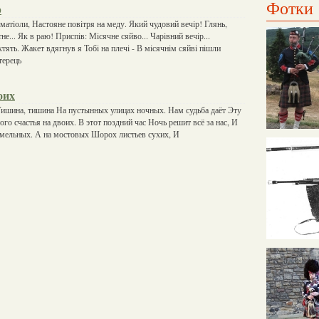
Фотки
р
матiоли, Настояне повiтря на меду. Який чудовий вечiр! Глянь,
не... Як в раю! Приспiв: Мiсячне сяйво... Чарiвний вечiр...
тять. Жакет вдягнув я Тобi на плечi - В мiсячнiм сяйвi пiшли
терець
оих
ишина, тишина На пустынных улицах ночных. Нам судьба даёт Эту
го счастья на двоих. В этот поздний час Ночь решит всё за нас, И
хмельных. А на мостовых Шорох листьев сухих, И