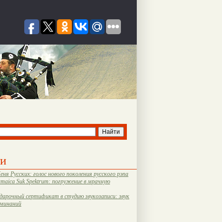
ти
еня Русских: голос нового поколения русского рэпа
amaica Suk Spektrum: погружение в мрачную
дарочный сертификат в студию звукозаписи: звук
оминаний