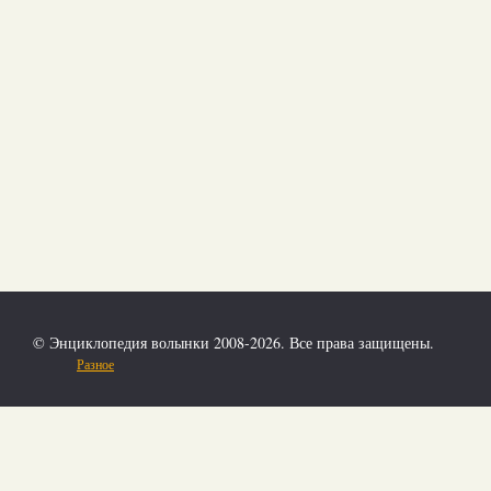
© Энциклопедия волынки 2008-2026. Все права защищены.
Разное