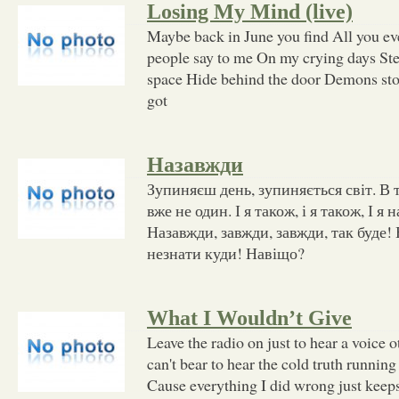
Losing My Mind (live)
Maybe back in June you find All you ev
people say to me On my crying days St
space Hide behind the door Demons sto
got
Назавжди
Зупиняєш день, зупиняється світ. В т
вже не один. І я також, і я також, І я
Назавжди, завжди, завжди, так буде!
незнати куди! Навіщо?
What I Wouldn’t Give
Leave the radio on just to hear a voice 
can't bear to hear the cold truth runni
Cause everything I did wrong just keep