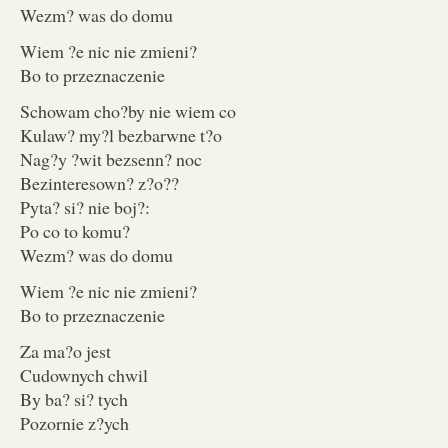
Wezm? was do domu
Wiem ?e nic nie zmieni?
Bo to przeznaczenie
Schowam cho?by nie wiem co
Kulaw? my?l bezbarwne t?o
Nag?y ?wit bezsenn? noc
Bezinteresown? z?o??
Pyta? si? nie boj?:
Po co to komu?
Wezm? was do domu
Wiem ?e nic nie zmieni?
Bo to przeznaczenie
Za ma?o jest
Cudownych chwil
By ba? si? tych
Pozornie z?ych