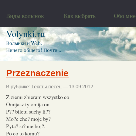
Виды волынок
Как выбрать
Обо мне
Volynki.ru
Волынки и Web.
Ничего общего! Почти...
Przeznaczenie
В рубрике:
Тексты песен
— 13.09.2012
Z ziemi zbieram wszystko co
Omijasz ty omija on
P?? biletu suchy li??
Mo?e chc? moje by?
Pyta? si? nie boj?:
Po co to komu?