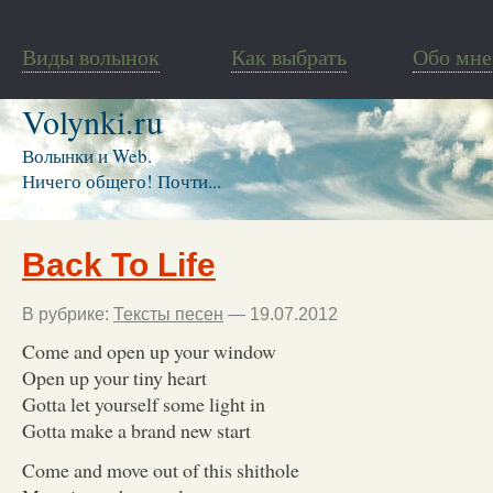
Виды волынок
Как выбрать
Обо мне
Volynki.ru
Волынки и Web.
Ничего общего! Почти...
Back To Life
В рубрике:
Тексты песен
— 19.07.2012
Come and open up your window
Open up your tiny heart
Gotta let yourself some light in
Gotta make a brand new start
Come and move out of this shithole