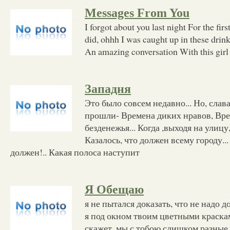
Messages From You
I forgot about you last night For the firs
did, ohhh I was caught up in these dri
An amazing conversation With this girl
Западня
Это было совсем недавно... Но, слава
прошли- Времена диких нравов, Вре
безденежья... Когда ,выходя на улицу
Казалось, что должен всему городу...
должен!.. Какая полоса наступит
Я Обещаю
я не пытался доказать, что не надо 
я под окном твоим цветными краскам
скажет, мы с тобою слишком разные