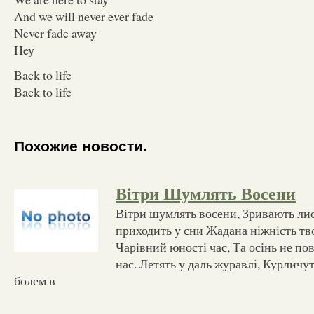
And we will never ever fade
Never fade away
Hey
Back to life
Back to life
Похожие новости.
Вітри Шумлять Восени
Вітри шумлять восени, Зривають лист
приходить у сни Жадана ніжність твоя
Чарівний юності час, Та осінь не по
нас. Летять у даль журавлі, Курличут
болем в