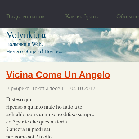
Виды волынок
Как выбрать
Обо мне
Volynki.ru
Волынки и Web.
Ничего общего! Почти...
Vicina Come Un Angelo
В рубрике:
Тексты песен
— 04.10.2012
Disteso qui
ripenso a quanto male ho fatto a te
agli alibi con cui mi sono difeso sempre
ed ? per te che questa storia
? ancora in piedi sai
per come sei ? facile