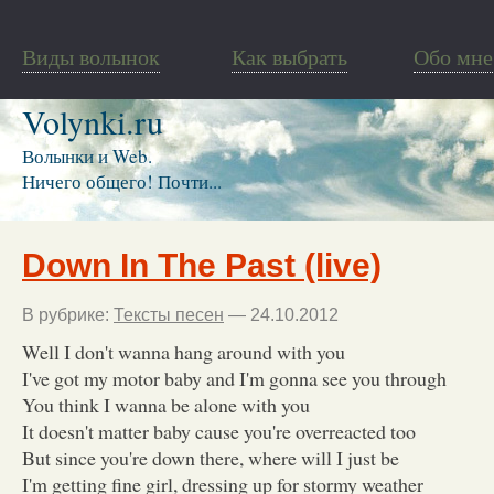
Виды волынок
Как выбрать
Обо мне
Volynki.ru
Волынки и Web.
Ничего общего! Почти...
Down In The Past (live)
В рубрике:
Тексты песен
— 24.10.2012
Well I don't wanna hang around with you
I've got my motor baby and I'm gonna see you through
You think I wanna be alone with you
It doesn't matter baby cause you're overreacted too
But since you're down there, where will I just be
I'm getting fine girl, dressing up for stormy weather