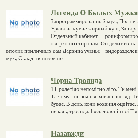
Легенда О Былых Мужья
Запрограммированный муж, Подначи
Урвав на кухне жирный куш, Запирае
Отдельный кабинет! Проинформиро
«зырк» по сторонам. Он делит их н
вполне приличных дам Дарвина ученье – видоразделе
муж, Оклад ни низок не
Чорна Троянда
1 Пролетіло непомітно літо, Ти мені
Та чому - не знаю я, ховаю погляд. Т
буває, В день, коли кохання оцвітає, 
печаль, троянда. І ось долоні твої Т
Назавжди