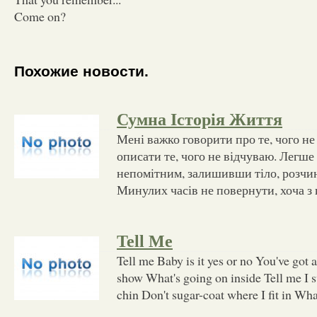
Come on?
Похожие новости.
Сумна Історія Життя
Мені важко говорити про те, чого не
описати те, чого не відчуваю. Легше 
непомітним, залишивши тіло, розчин
Минулих часів не повернути, хоча з 
Tell Me
Tell me Baby is it yes or no You've got a 
show What's going on inside Tell me I sw
chin Don't sugar-coat where I fit in Wha