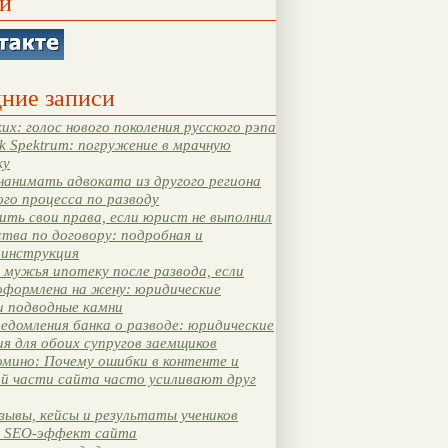
и
ние записи
их: голос нового поколения русского рэпа
k Spektrum: погружение в мрачную
ку
нанимать адвоката из другого региона
ого процесса по разводу
ть свои права, если юрист не выполнил
тва по договору: подробная и
 инструкция
мужья ипотеку после развода, если
оформлена на жену: юридические
и подводные камни
едомления банка о разводе: юридические
я для обоих супругов заемщиков
мино: Почему ошибки в контенте и
ой части сайта часто усиливают друг
зывы, кейсы и результаты учеников
 SEO-эффект сайта