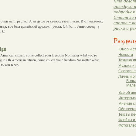
Что делать
арендную п
подробная 
Стоит ли 
очки нет, грустно. А на душе от свежих газет пусто. И от несвежих
споров с в
равда, вот был армейский дружок - уехал. Ой-йо… Запил сосед - у
риски и ре
. С
Раздел
ign
Юмор и с
 American citizen, come collect your freedom No matter what you're
Новости
ng in Oh American citizen, come collect your freedom No matter what
Техника и
me to win Keep
Музыка и 
Словарь 
Личный о
Волы
Мале
Все об ин
Интервью
Мнения с
Обо всем 
Тексты пе
Флейты и
Фотогале