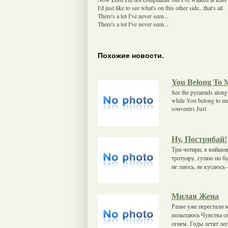
I'd just like to see what's on this other side...that's all
There's a lot I've never seen...
There's a lot I've never seen...
Похожие новости.
You Belong To 
See the pyramids along t
while You belong to me
souvenirs Just
Ну, Пострибай!
Три-чотири, я вийшов 
тротуару, гуляю по бу
не лаюсь, не кусаюсь
Милая Жена
Разве уже перестали 
попытаюсь Чувства св
огнем. Годы летят ле