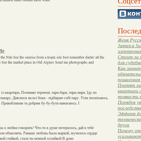
Соцсет
Послед
Женя Русск
Jamaica Su
Me
электрони
Стоит ли 
he Nile See the sunrise from a tropic isle Just remember darlin' all the
 See the market place in Old Algiers Send me photographs and
для судебн
Как защити
обязательс
пошаговая
Платят ли 
квартира 
із квартири, Починаю теревені, тари-бари, тири-пири. Іду по
тонкости 
львару, Дивлюся на всі боки - підбираю собі пару. Усім посміхаюсь,
Порядок ув
 - Привабливим та добрим бу-бу-бути намагаюсь. І
последстви
Эффект до
техническ
друга
мы о любви говорить? Что-то в душе потерялось, дай я тебе
Почему от
ои объяснить. Раньше любовь была жаркой, мучилось сердце
усиливают
гкой стайкой, стала ты нежной хозяйкой В доме