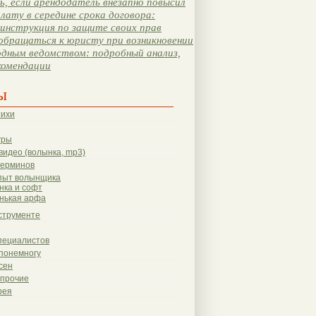
, если арендодатель внезапно повысил
лату в середине срока договора:
инструкция по защите своих прав
обращаться к юристу при возникновении
одным ведомством: подробный анализ,
комендации
ы
тихи
гры
видео (волынка, mp3)
терминов
пыт волынщика
нка и софт
нькая арфа
струменте
пециалистов
понемногу
сен
 прочие
рея