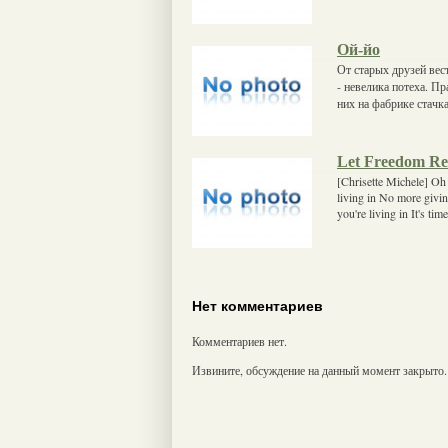
Ой-йо
От старых друзей вест
- невелика потеха. П
них на фабрике стачка
Let Freedom Re
[Chrisette Michele] Oh
living in No more givi
you're living in It's ti
Нет комментариев
Комментариев нет.
Извините, обсуждение на данный момент закрыто.