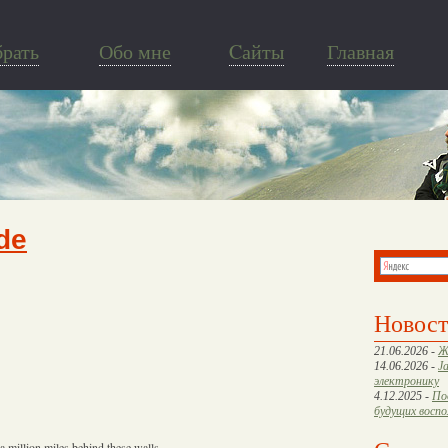
брать
Обо мне
Cайты
Главная
de
Новос
21.06.2026 -
Ж
14.06.2026 -
J
электронику
4.12.2025 -
По
будущих восп
a million miles behind these walls