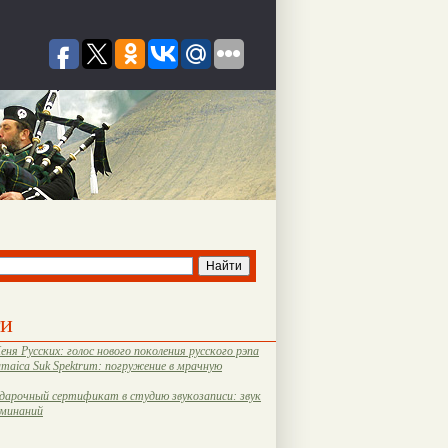
ти
еня Русских: голос нового поколения русского рэпа
amaica Suk Spektrum: погружение в мрачную
дарочный сертификат в студию звукозаписи: звук
оминаний