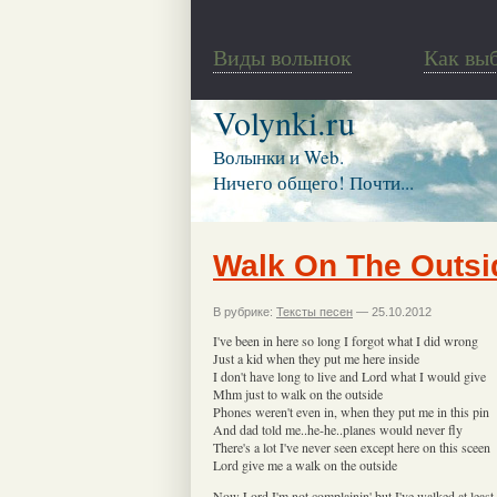
Виды волынок
Как вы
Volynki.ru
Волынки и Web.
Ничего общего! Почти...
Walk On The Outsi
В рубрике:
Тексты песен
— 25.10.2012
I've been in here so long I forgot what I did wrong
Just a kid when they put me here inside
I don't have long to live and Lord what I would give
Mhm just to walk on the outside
Phones weren't even in, when they put me in this pin
And dad told me..he-he..planes would never fly
There's a lot I've never seen except here on this sceen
Lord give me a walk on the outside
Now Lord I'm not complainin' but I've walked at least 