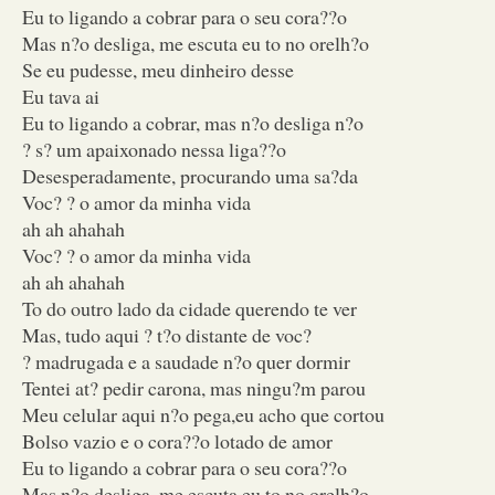
Eu to ligando a cobrar para o seu cora??o
Mas n?o desliga, me escuta eu to no orelh?o
Se eu pudesse, meu dinheiro desse
Eu tava ai
Eu to ligando a cobrar, mas n?o desliga n?o
? s? um apaixonado nessa liga??o
Desesperadamente, procurando uma sa?da
Voc? ? o amor da minha vida
ah ah ahahah
Voc? ? o amor da minha vida
ah ah ahahah
To do outro lado da cidade querendo te ver
Mas, tudo aqui ? t?o distante de voc?
? madrugada e a saudade n?o quer dormir
Tentei at? pedir carona, mas ningu?m parou
Meu celular aqui n?o pega,eu acho que cortou
Bolso vazio e o cora??o lotado de amor
Eu to ligando a cobrar para o seu cora??o
Mas n?o desliga, me escuta eu to no orelh?o