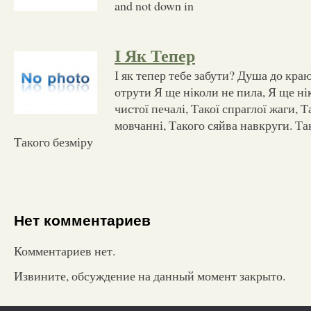
and not down in
І Як Тепер
І як тепер тебе забути? Душа до краю
отрути Я ще ніколи не пила, Я ще ні
чистої печалі, Такої спраглої жаги, Т
мовчанні, Такого сяйва навкруги. Так
Такого безміру
Нет комментариев
Комментариев нет.
Извините, обсуждение на данный момент закрыто.