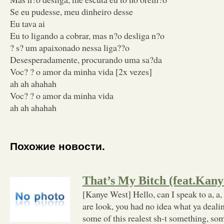
Se eu pudesse, meu dinheiro desse
Eu tava ai
Eu to ligando a cobrar, mas n?o desliga n?o
? s? um apaixonado nessa liga??o
Desesperadamente, procurando uma sa?da
Voc? ? o amor da minha vida [2x vezes]
ah ah ahahah
Voc? ? o amor da minha vida
ah ah ahahah
Похожие новости.
That’s My Bitch (feat.Kany
[Kanye West] Hello, can I speak to a, 
are look, you had no idea what ya deal
some of this realest sh-t something, som