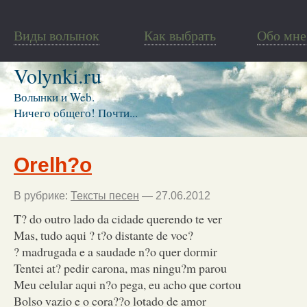
Виды волынок
Как выбрать
Обо мне
Volynki.ru
Волынки и Web.
Ничего общего! Почти...
Orelh?o
В рубрике:
Тексты песен
— 27.06.2012
T? do outro lado da cidade querendo te ver
Mas, tudo aqui ? t?o distante de voc?
? madrugada e a saudade n?o quer dormir
Tentei at? pedir carona, mas ningu?m parou
Meu celular aqui n?o pega, eu acho que cortou
Bolso vazio e o cora??o lotado de amor