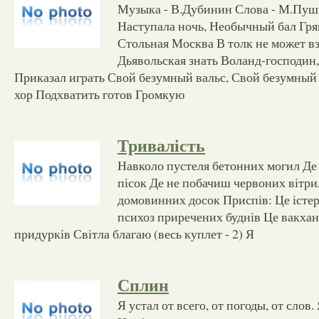
Музыка - В.Дубинин Слова - М.Пуш
Наступала ночь, Необычный бал Грян
Стольная Москва В толк не может в
Дьявольская знать Воланд-господин
Приказал играть Свой безумный вальс, Свой безумный
хор Подхватить готов Громкую
Тривалість
Навколо пустеля бетонних могил Де 
пісок Де не побачиш червоних вітр
домовинних досок Приспів: Це істер
психоз приречених буднів Це вакхан
придурків Світла благаю (весь куплет - 2) Я
Сплин
Я устал от всего, от погоды, от слов