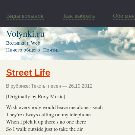
Виды волынок
Как выбрать
Обо мне
Volynki.ru
Волынки и Web.
Ничего общего! Почти...
Street Life
В рубрике:
Тексты песен
— 26.10.2012
[Originally by Roxy Music]
Wish everybody would leave me alone - yeah
They're always calling on my telephone
When I pick it up there's no one there
So I walk outside just to take the air