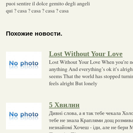
puoi sentire il dolce gemito degli angeli
qui ? casa ? casa ? casa ? casa
Похожие новости.
Lost Without Your Love
Lost Without Your Love When you’re ne
anything And everything’s ok it’s alrigh
seems That the world has stopped turni
feels alright But lonely
5 Хвилин
Дивні слова, а я так тебе чекала Хол
тебе не знала Краплями дощ розмива
незнайомі Хочеш - іди, але не бери 