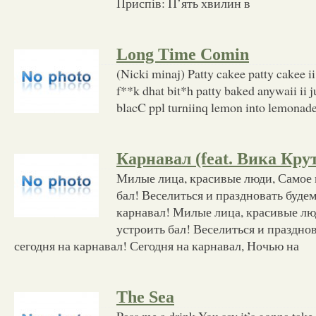
Приспів: П’ять хвилин в
Long Time Comin
(Nicki minaj) Patty cakee patty cakee i
f**k dhat bit*h patty baked anywaii ii ju
blacC ppl turniinq lemon into lemonade
Карнавал (feat. Вика Кру
Милые лица, красивые люди, Самое 
бал! Веселиться и праздновать буде
карнавал! Милые лица, красивые лю
устроить бал! Веселиться и праздно
сегодня на карнавал! Сегодня на карнавал, Ночью на
The Sea
Pass me a drink You say it’s gonna take