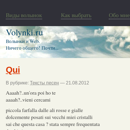
Виды волынок
Как выбрать
Обо мне
Volynki.ru
Волынки и Web.
Ничего общего! Почти...
Qui
В рубрике:
Тексты песен
— 21.08.2012
Aaaah?..un'ora poi ho te
aaaah?..vieni cercami
piccola farfalla dalle ali rosse e gialle
dolcemente posati sui vecchi miei cristalli
sai che questa casa ? stata sempre frequentata