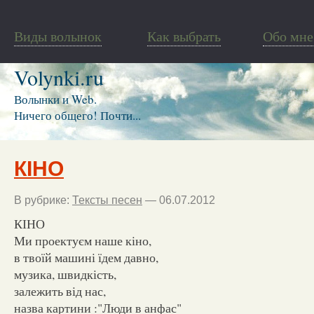
Виды волынок
Как выбрать
Обо мне
Volynki.ru
Волынки и Web.
Ничего общего! Почти...
КІНО
В рубрике:
Тексты песен
— 06.07.2012
КІНО
Ми проектуєм наше кіно,
в твоїй машині їдем давно,
музика, швидкість,
залежить від нас,
назва картини :"Люди в анфас"