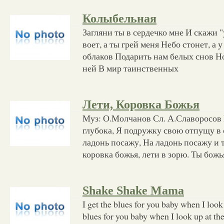
Колыбельная
Загляни ты в сердечко мне И скажи 
воет, а ты грей меня Небо стонет, а 
облаков Подарить нам белых снов Н
ней В мир таинственных
Лети, Коровка Божья
Муз: О.Молчанов Сл. А.Славоросов Е
глубока, Я подружку свою отпущу в 
ладонь посажу, На ладонь посажу и 
коровка божья, лети в зорю. Ты божь
Shake Shake Mama
I get the blues for you baby when I look 
blues for you baby when I look up at t