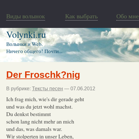
Виды волынок
Как выбрать
Обо мне
Volynki.ru
Волынки и Web.
Ничего общего! Почти...
Der Froschk?nig
В рубрике:
Тексты песен
— 07.06.2012
Ich frag mich, wie's dir gerade geht
und was du jetzt wohl machst.
Du denkst bestimmt
schon lang nicht mehr an mich
und das, was damals war.
Wir stolperten in unser Leben,