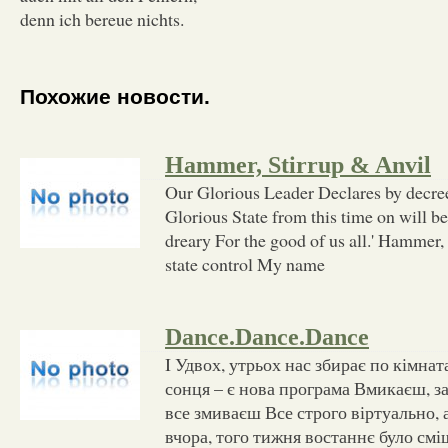
denn ich bereue nichts.
Похожие новости.
Hammer, Stirrup & Anvil
Our Glorious Leader Declares by decree
Glorious State from this time on will 
dreary For the good of us all.' Hammer, 
state control My name
Dance.Dance.Dance
I Удвох, утрьох нас збирає по кімна
сонця – є нова програма Вмикаєш, 
все змиваєш Все строго віртуально, 
вчора, того тижня востаннє було см