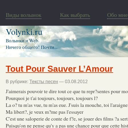
Виды волынок
Как выбрать
Обо мне
Volynki.ru
Волынки и Web.
Ничего общего! Почти...
Tout Pour Sauver L’Amour
В рубрике:
Тексты песен
— 03.08.2012
J'aimerais pouvoir te dire tout ce que tu repr?sentes pour mo
Pourquoi je t'ai toujours, toujours, toujours l?
La o? tu m'as vue, tu m'as eue. J'suis la mouche, toi l'araign
Ma libert?, je veux m?me pas l'essayer
C'est une saloperie de conte de f?e, se jouer des films ?a sert
Puisqu'on ne pense qu'y a pas une chance pour que cette hist