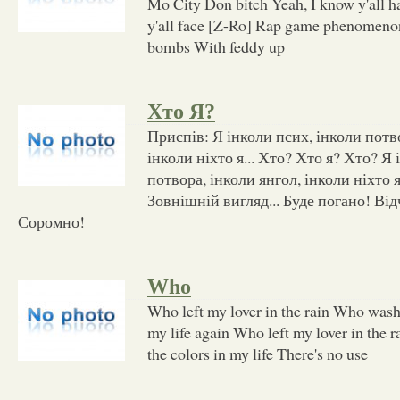
Mo City Don bitch Yeah, I know y'all ha
y'all face [Z-Ro] Rap game phenomenon,
bombs With feddy up
Хто Я?
Приспів: Я інколи псих, інколи потво
інколи ніхто я... Хто? Хто я? Хто? Я
потвора, інколи янгол, інколи ніхто я
Зовнішній вигляд... Буде погано! Ві
Соромно!
Who
Who left my lover in the rain Who wash
my life again Who left my lover in the
the colors in my life There's no use