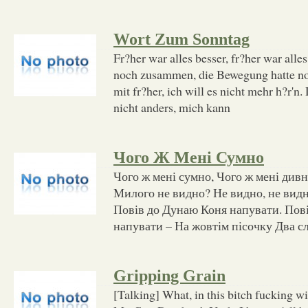
Wort Zum Sonntag
Fr?her war alles besser, fr?her war alles
noch zusammen, die Bewegung hatte noc
mit fr?her, ich will es nicht mehr h?r'n
nicht anders, mich kann
Чого Ж Мені Сумно
Чого ж мені сумно, Чого ж мені дивн
Милого не видно? Не видно, не видн
Повів до Дунаю Коня напувати. Пов
напувати – На жовтім пісочку Два с
Gripping Grain
[Talking] What, in this bitch fucking 