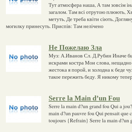
Тут атмосфера наша, А там зовсім і
загалом. Там всі отрутою плюють, Х
метуть, Де треба квіти сіють, Доглян
могилку принесуть. Приспів: Там нелічено
Не Пожелаю Зла
Муз: А.Иванов Сл. Д.Рубин Иначе бы
искрами костра Мои слова, нещадно 
жестока я порой, и холодна к беде чу
такое пережить беду. Я никому тепе
Serre la Main d’un Fou
Serre la main d?un grand fou Qui a jou?
main d?un pauvre fou Qui pensait que ce
toujours {Refrain} Serre la main d?un 