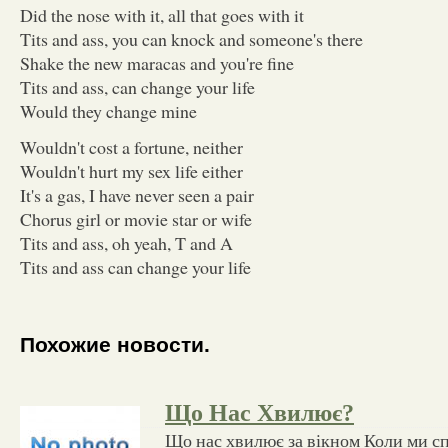
Did the nose with it, all that goes with it
Tits and ass, you can knock and someone's there
Shake the new maracas and you're fine
Tits and ass, can change your life
Would they change mine
Wouldn't cost a fortune, neither
Wouldn't hurt my sex life either
It's a gas, I have never seen a pair
Chorus girl or movie star or wife
Tits and ass, oh yeah, T and A
Tits and ass can change your life
Похожие новости.
Що Нас Хвилює?
Що нас хвилює за вікном Коли ми с