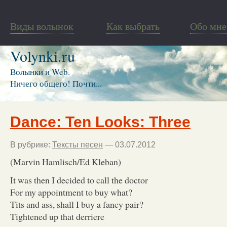
Виды волынок
Как выбрать
Обо мне
Volynki.ru
Волынки и Web.
Ничего общего! Почти...
Dance: Ten Looks: Three
В рубрике:
Тексты песен
— 03.07.2012
(Marvin Hamlisch/Ed Kleban)
It was then I decided to call the doctor
For my appointment to buy what?
Tits and ass, shall I buy a fancy pair?
Tightened up that derriere