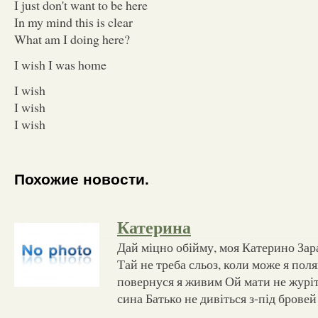
I just don't want to be here
In my mind this is clear
What am I doing here?
I wish I was home
I wish
I wish
I wish
Похожие новости.
Катерина
Дай міцно обійму, моя Катерино Зар
Тай не треба сльоз, коли може я по
повернуся я живим Ой мати не журіть
сина Батько не дивіться з-під бровей