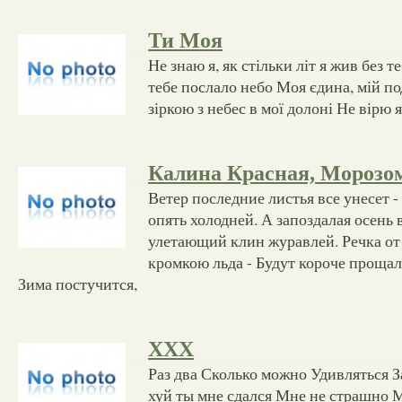
Ти Моя
Не знаю я, як стільки літ я жив без т
тебе послало небо Моя єдина, мій п
зіркою з небес в мої долоні Не вірю я
Калина Красная, Морозо
Ветер последние листья все унесет -
опять холодней. А запоздалая осень 
улетающий клин журавлей. Речка от
кромкою льда - Будут короче проща
Зима постучится,
XXX
Раз два Сколько можно Удивляться З
хуй ты мне сдался Мне не страшно 