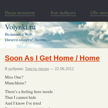
Виды волынок
Как выбрать
Обо мне
Volynki.ru
Волынки и Web.
Ничего общего! Почти...
Soon As I Get Home / Home
В рубрике:
Тексты песен
— 22.06.2012
Miss One?
Munchkins?
There's a feeling here inside
That I cannot hide
And I know I've tried