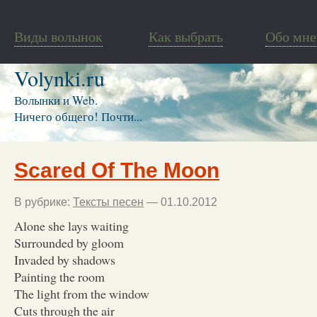
Виды волынок
Как выбрать
Обо мне
Volynki.ru
Волынки и Web.
Ничего общего! Почти...
Scared Of The Moon
В рубрике:
Тексты песен
— 01.10.2012
Alone she lays waiting
Surrounded by gloom
Invaded by shadows
Painting the room
The light from the window
Cuts through the air