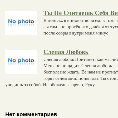
Ты Не Считаешь Себя Ви
Я понял... я виноват во всём: в том, ч
а я сам - не просёк что далёк я от ту
после ссоры внутри меня минус
Слепая Любовь
Слепая любовь Притянет, как магнит
Меня не пощадит. Слепая любовь — 
бесполезно ждать, Её нам не прогнат
горят огнём миллионы глаз. Ты сто
уводишь за собой. Не обожгись горячо, Руку
Нет комментариев