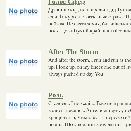
Голос Сфер
Древній скіф, наш прадід і дід Тут 
слід. Їх курган стоїть, наче страж 
пейзаж. Це свята земля, батьківська з
поля. Це квітучий край, наш пісенн
After The Storm
And after the storm, I run and run as t
up, I look up, on my knees and out of lu
always pushed up day You
Роль
Cталося... І не жалію. Вже не іграшка
колись покаюсь. Ангели живуть у неб
краще тліти, Чим забуття пережити? 
перша, Що у коханні хочу жити! При