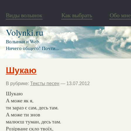
Виды волынок
Как выбрать
Обо мне
Volynki.ru
Волынки и Web.
Ничего общего! Почти...
Шукаю
В рубрике:
Тексты песен
— 13.07.2012
Шукаю
А може як я,
ти зараз є сам, десь там.
А може ти знов
малюєш туман, десь там.
Розірване скло твоїх,