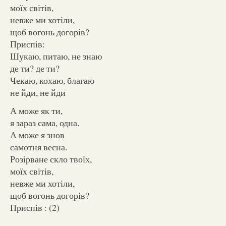
моїх світів,
невже ми хотіли,
щоб вогонь догорів?
Приспів:
Шукаю, питаю, не знаю
де ти? де ти?
Чекаю, кохаю, благаю
не йди, не йди
А може як ти,
я зараз сама, одна.
А може я знов
самотня весна.
Розірване скло твоїх,
моїх світів,
невже ми хотіли,
щоб вогонь догорів?
Приспів : (2)