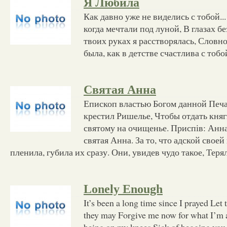
Я Любила
Как давно уже не виделись с тобой..
когда мечтали под луной, В глазах б
твоих руках я расстворялась, Словно
была, как в детстве счастлива с тобо
Святая Анна
Епископ властью Богом данной Печа
крестил Ришелье, Чтобы отдать кн
святому на очищенье. Приспів: Анна
святая Анна. За то, что адской сво
пленила, губила их сразу. Они, увидев чудо такое, Теря
Lonely Enough
It’s been a long time since I prayed Let
they may Forgive me now for what I’m a
being on my knees Sick of begging you