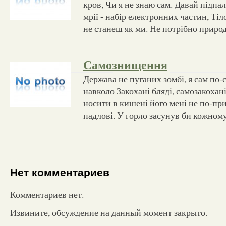
кров, Чи я не знаю сам. Давай підпа
мрії - набір електронних частин, Тіл
не станеш як ми. Не потрібно приро
Самознищення
Держава не пуганих зомбі, я сам по-
навколо Закохані бляді, самозакохані
носити в кишені його мені не по-пр
падлові. У горло засунув би кожному
Нет комментариев
Комментариев нет.
Извините, обсуждение на данный момент закрыто.