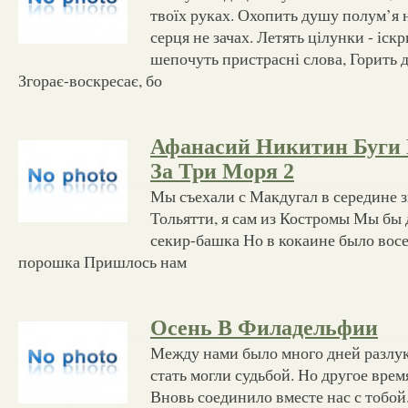
твоїх руках. Охопить душу полум’я 
серця не зачах. Летять цілунки - іск
шепочуть пристрасні слова, Горить 
Згорає-воскресає, бо
Афанасий Никитин Буги
За Три Моря 2
Мы съехали с Макдугал в середине 
Тольятти, я сам из Костромы Мы бы 
секир-башка Но в кокаине было восе
порошка Пришлось нам
Осень В Филадельфии
Между нами было много дней разлук
стать могли судьбой. Но другое врем
Вновь соединило вместе нас с тобо