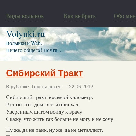
Виды волынок
Как выбрать
Обо мне
Volynki.ru
Волынки и Web.
Ничего общего! Почти...
Сибирский Тракт
В рубрике:
Тексты песен
— 22.06.2012
Сибирский тракт, восьмой километр.
Вот он этот дом, всё, я приехал.
Уверенным шагом войду к врачу.
Скажу, что жить так больше не могу и не хочу.
Ну же, да не панк, ну же, да не металлист,