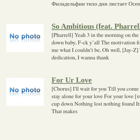
Филадельфии тихо дни листает Осен
So Ambitious (feat. Pharrel
[Pharrell] Yeah 3 in the morning on th
down baby, F-ck y’all The motivation f
me what I couldn’t be, Oh well, [Jay-Z] 
dedication, I wanna thank
For Ur Love
[Chorus] I'll wait for you Till you come
stay alone for your love For your love 
cup down Nothing lost nothing found Its
That makes