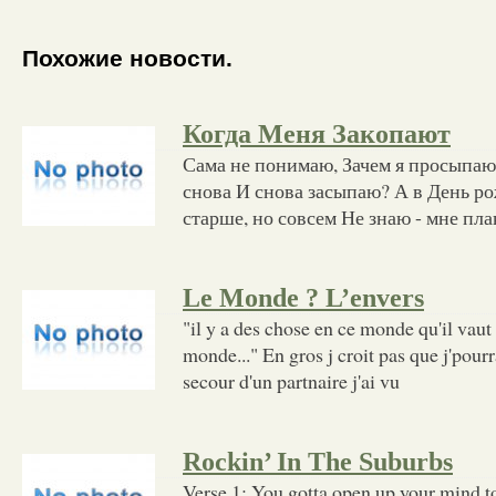
Похожие новости.
Когда Меня Закопают
Сама не понимаю, Зачем я просыпа
снова И снова засыпаю? А в День ро
старше, но совсем Не знаю - мне пл
Le Monde ? L’envers
"il y a des chose en ce monde qu'il vaut m
monde..." En gros j croit pas que j'pourra
secour d'un partnaire j'ai vu
Rockin’ In The Suburbs
Verse 1: You gotta open up your mind t