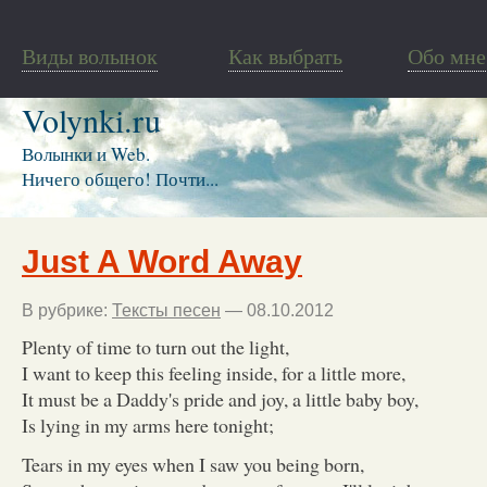
Виды волынок
Как выбрать
Обо мне
Volynki.ru
Волынки и Web.
Ничего общего! Почти...
Just A Word Away
В рубрике:
Тексты песен
— 08.10.2012
Plenty of time to turn out the light,
I want to keep this feeling inside, for a little more,
It must be a Daddy's pride and joy, a little baby boy,
Is lying in my arms here tonight;
Tears in my eyes when I saw you being born,