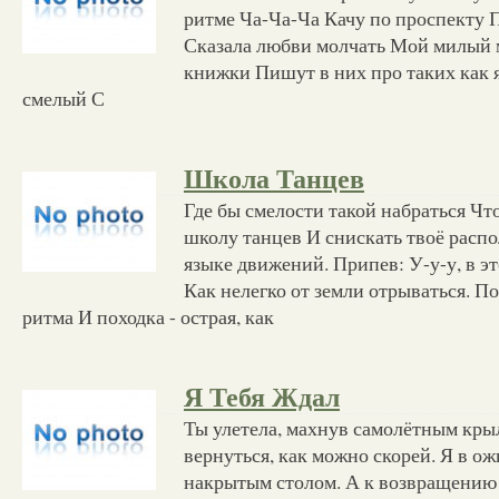
ритме Ча-Ча-Ча Качу по проспекту 
Сказала любви молчать Мой милый 
книжки Пишут в них про таких как 
смелый С
Школа Танцев
Где бы смелости такой набраться Чт
школу танцев И снискать твоё расп
языке движений. Припев: У-у-у, в э
Как нелегко от земли отрываться. По
ритма И походка - острая, как
Я Тебя Ждал
Ты улетела, махнув самолётным кры
вернуться, как можно скорей. Я в ож
накрытым столом. А к возвращению 