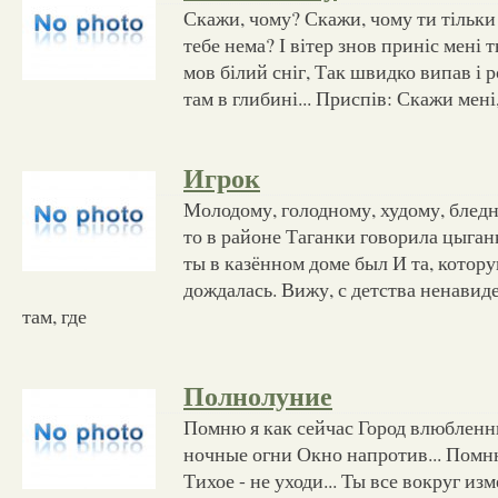
Скажи, чому? Скажи, чому ти тільки
тебе нема? І вітер знов приніс мені т
мов білий сніг, Так швидко випав і 
там в глибині... Приспів: Скажи мені
Игрок
Молодому, голодному, худому, бледно
то в районе Таганки говорила цыган
ты в казённом доме был И та, котор
дождалась. Вижу, с детства ненавиде
там, где
Полнолуние
Помню я как сейчас Город влюбленн
ночные огни Окно напротив... Помн
Тихое - не уходи... Ты все вокруг из