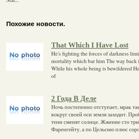
Похожие новости.
That Which I Have Lost
He's fighting the forces of darkness lim
mortality which bar him The way back i
While his whole being is bewildered He
of
2 Года В Деле
Ночь постепенно отступает, мрак та
вокруг своей оси земля заходит. Про
тени сменят солнце. Жжение сто три
Фаренгейту, а по Цельсию плюс сорок