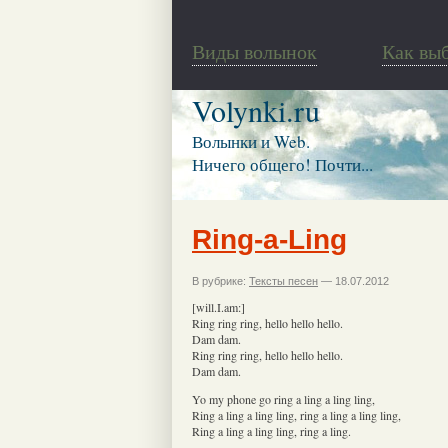
Виды волынок
Как вы
Volynki.ru
Волынки и Web.
Ничего общего! Почти...
Ring-a-Ling
В рубрике:
Тексты песен
— 18.07.2012
[will.I.am:]
Ring ring ring, hello hello hello.
Dam dam.
Ring ring ring, hello hello hello.
Dam dam.
Yo my phone go ring a ling a ling ling,
Ring a ling a ling ling, ring a ling a ling ling,
Ring a ling a ling ling, ring a ling.