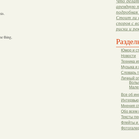
Что делать
арендную п
подробная 
his.
Стоит ли 
споров с в
риски и ре
ne thing,
Раздел
Юмор и с
Новости
Техника и
Музыка и 
Словарь 
Личный о
Волы
Мале
Все об ин
Интервью
Мнения с
Обо всем 
Тексты пе
Флейты и
Фотогале