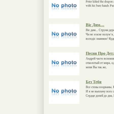
Peter killed the dragon 
with his bare hands Paul
Віє Дим…
Віє дим... Струни дер
Чи не згасне полум’я,
володіє знанням? Куд
Песня Про Дет
Андрей часто вспомин
отколотый от мира, од
меня Вы так же,
Без Тебя
Все стены взорваны, К
И я не выплачу всех с
Сердце допей до дна,