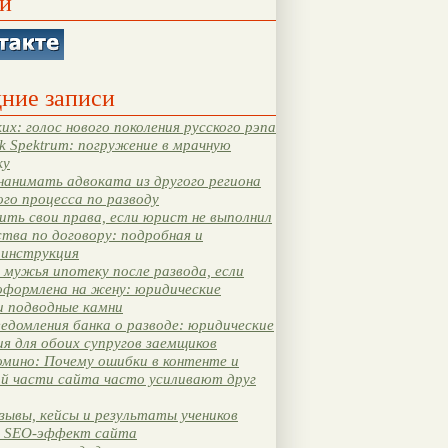
и
ние записи
их: голос нового поколения русского рэпа
k Spektrum: погружение в мрачную
ку
нанимать адвоката из другого региона
ого процесса по разводу
ть свои права, если юрист не выполнил
тва по договору: подробная и
 инструкция
мужья ипотеку после развода, если
оформлена на жену: юридические
и подводные камни
едомления банка о разводе: юридические
я для обоих супругов заемщиков
мино: Почему ошибки в контенте и
ой части сайта часто усиливают друг
зывы, кейсы и результаты учеников
 SEO-эффект сайта