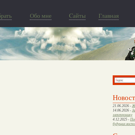
брать
Обо мне
Cайты
Главная
Новос
21.06.2026 -
Ж
14.06.2026 -
J
электронику
4.12.2025 -
По
будущих восп