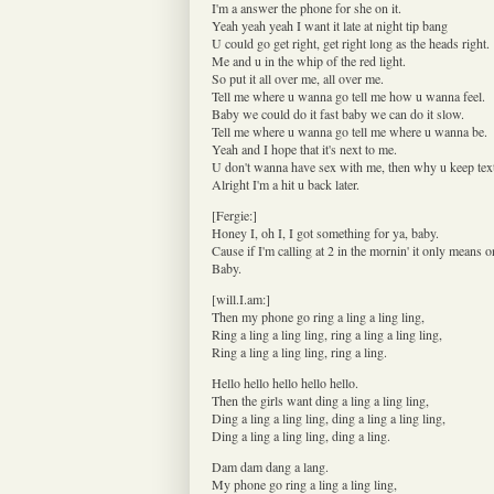
I'm a answer the phone for she on it.
Yeah yeah yeah I want it late at night tip bang
U could go get right, get right long as the heads right.
Me and u in the whip of the red light.
So put it all over me, all over me.
Tell me where u wanna go tell me how u wanna feel.
Baby we could do it fast baby we can do it slow.
Tell me where u wanna go tell me where u wanna be.
Yeah and I hope that it's next to me.
U don't wanna have sex with me, then why u keep tex
Alright I'm a hit u back later.
[Fergie:]
Honey I, oh I, I got something for ya, baby.
Cause if I'm calling at 2 in the mornin' it only means o
Baby.
[will.I.am:]
Then my phone go ring a ling a ling ling,
Ring a ling a ling ling, ring a ling a ling ling,
Ring a ling a ling ling, ring a ling.
Hello hello hello hello hello.
Then the girls want ding a ling a ling ling,
Ding a ling a ling ling, ding a ling a ling ling,
Ding a ling a ling ling, ding a ling.
Dam dam dang a lang.
My phone go ring a ling a ling ling,