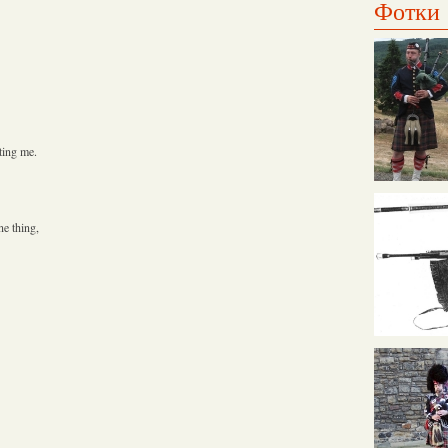
Фотки
ting me.
ne thing,