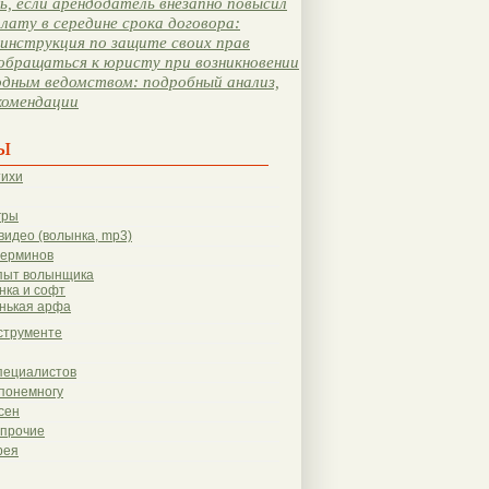
, если арендодатель внезапно повысил
лату в середине срока договора:
инструкция по защите своих прав
обращаться к юристу при возникновении
одным ведомством: подробный анализ,
комендации
ы
тихи
гры
видео (волынка, mp3)
терминов
пыт волынщика
нка и софт
нькая арфа
струменте
пециалистов
понемногу
сен
 прочие
рея