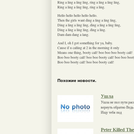
Ring a ling a ling ling, ring a ling a ling ling,
Ring a ling a ling ling, ring a ling.
Hello hello hello hello hello.
Then the girls want ding a ling a ling ling,
Ding a ling a ling ling, ding a ling a ling ling,
Ding a ling a ling ling, ding a ling.
Dam dam dang a lang.
And I, oh I got something for ya, baby.
Cause if u calling at 2 in the morning it only
Means one thing, booty call! boo boo boo booty call!
Boo boo booty call! boo boo booty call! boo boo booty
Boo boo booty call! boo boo booty call!
Похожие новости.
Ушла
Ушла не пол пути рас
вернуть обратно Ведь 
Ищу тебя под
Peter Killed Th