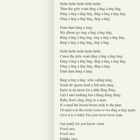
Hello hello hello hello hello.
Then the girls want ding a ling a ling ling,
Ding a ling a ling ling, ding a ling a ling ling,
Ding a ling a ling ling, ding a ling.
Dam dam dang a lang.
My phone go ring a ling a ling ling,
Ring a ling a ling ling, ring a ling a ling ling,
Ring a ling a ling ling, ring a ling.
Hello hello hello hello hello.
Cause the girls want ding a ling a ling ling,
Ding a ling a ling ling, ding a ling a ling ling,
Ding a ling a ling ling, ding a ling.
Dam dam dang a lang.
Ring a ling a ling, who calling king.
Some lil' queen need a full arm sting.
Early in da morn for a little fling fling.
Girl I ain't nothing but a thing thing thing.
Baby don't cling cling to a man.
If u need the boom boom stick to the plan.
I'll meet u in the room soon so we ding a ling again.
Give it to u baby I'm your lover lover man.
Get ready for you know what.
Food (no)
Food (no)
Drinks (no)