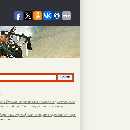
ти
еня Русских: голос нового поколения русского рэпа
amaica Suk Spektrum: погружение в мрачную
дарочный сертификат в студию звукозаписи: звук
оминаний