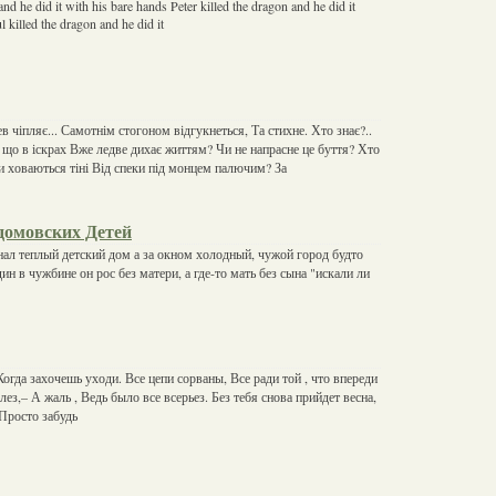
and he did it with his bare hands Peter killed the dragon and he did it
 killed the dragon and he did it
ев чіпляє... Самотнім стогоном відгукнеться, Та стихне. Хто знає?..
 що в іскрах Вже ледве дихає життям? Чи не напрасне це буття? Хто
и ховаються тіні Від спеки під монцем палючим? За
домовских Детей
ал теплый детский дом а за окном холодный, чужой город будто
ин в чужбине он рос без матери, а где-то мать без сына "искали ли
огда захочешь уходи. Все цепи сорваны, Все ради той , что впереди
лез,– А жаль , Ведь было все всерьез. Без тебя снова прийдет весна,
 Просто забудь