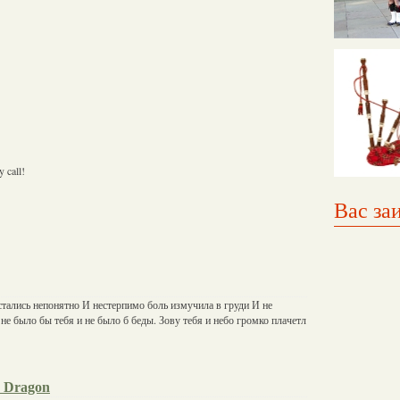
 call!
Вас за
стались непонятно И нестерпимо боль измучила в груди И не
не было бы тебя и не было б беды. Зову тебя и небо громко плачетл
e Dragon