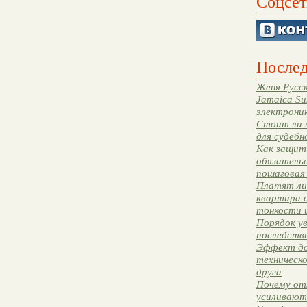
Соцсет
Послед
Женя Русск
Jamaica Su
электрони
Стоит ли 
для судебн
Как защити
обязательс
пошаговая
Платят ли 
квартира 
тонкости 
Порядок ув
последстви
Эффект до
техническ
друга
Почему от
усиливают