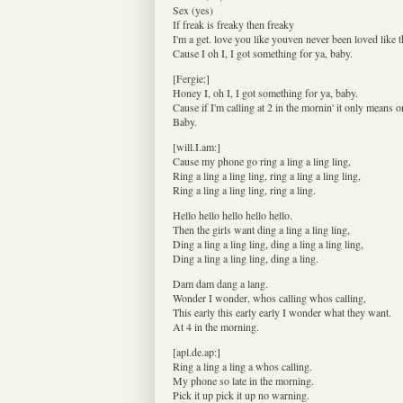
Sex (yes)
If freak is freaky then freaky
I'm a get. love you like youven never been loved like t
Cause I oh I, I got something for ya, baby.
[Fergie:]
Honey I, oh I, I got something for ya, baby.
Cause if I'm calling at 2 in the mornin' it only means o
Baby.
[will.I.am:]
Cause my phone go ring a ling a ling ling,
Ring a ling a ling ling, ring a ling a ling ling,
Ring a ling a ling ling, ring a ling.
Hello hello hello hello hello.
Then the girls want ding a ling a ling ling,
Ding a ling a ling ling, ding a ling a ling ling,
Ding a ling a ling ling, ding a ling.
Dam dam dang a lang.
Wonder I wonder, whos calling whos calling,
This early this early early I wonder what they want.
At 4 in the morning.
[apl.de.ap:]
Ring a ling a ling a whos calling.
My phone so late in the morning.
Pick it up pick it up no warning.