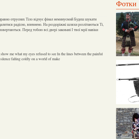
Фотки
вправно отруєних Тіло відчує фінал неминуємий Будеш шукати
далятися радісно, впевнено. На роздоріжжі шляхи розлітаються Ті,
повертаються. Перед тобою всі двері заковані І твої мрії навіки
 show me what my eyes refused to see In the lines between the painful
 silence falling coldly on a world of make