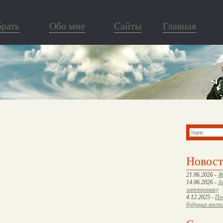
брать
Обо мне
Cайты
Главная
Новос
21.06.2026 -
Ж
14.06.2026 -
J
электронику
4.12.2025 -
По
будущих восп