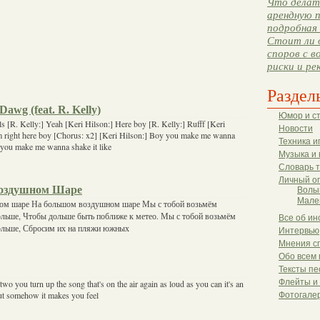
Что делать
арендную п
подробная 
Стоит ли 
споров с в
риски и ре
Раздел
Dawg (feat. R. Kelly)
Юмор и с
s [R. Kelly:] Yeah [Keri Hilson:] Here boy [R. Kelly:] Rufff [Keri
Новости
m right here boy [Chorus: x2] [Keri Hilson:] Boy you make me wanna
Техника и
y you make me wanna shake it like
Музыка и 
Словарь 
Личный о
оздушном Шаре
Волы
Мале
ом шаре На большом воздушном шаре Мы с тобой возьмём
ольше, Чтобы дольше быть поближе к метео. Мы с тобой возьмём
Все об ин
ольше, Сбросим их на пляжи южных
Интервью
Мнения с
Обо всем 
Тексты пе
Флейты и
t two you turn up the song that's on the air again as loud as you can it's an
but somehow it makes you feel
Фотогале