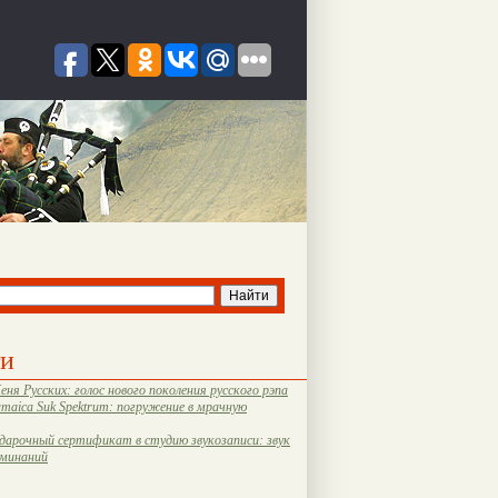
ти
еня Русских: голос нового поколения русского рэпа
amaica Suk Spektrum: погружение в мрачную
дарочный сертификат в студию звукозаписи: звук
оминаний