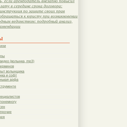
, если арендодатель внезапно повысил
лату в середине срока договора:
инструкция по защите своих прав
обращаться к юристу при возникновении
одным ведомством: подробный анализ,
комендации
ы
тихи
гры
видео (волынка, mp3)
терминов
пыт волынщика
нка и софт
нькая арфа
струменте
пециалистов
понемногу
сен
 прочие
рея