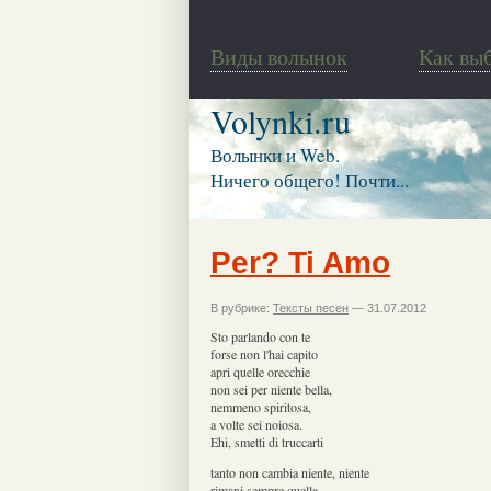
Виды волынок
Как вы
Volynki.ru
Волынки и Web.
Ничего общего! Почти...
Per? Ti Amo
В рубрике:
Тексты песен
— 31.07.2012
Sto parlando con te
forse non l'hai capito
apri quelle orecchie
non sei per niente bella,
nemmeno spiritosa,
a volte sei noiosa.
Ehi, smetti di truccarti
tanto non cambia niente, niente
rimani sempre quella,