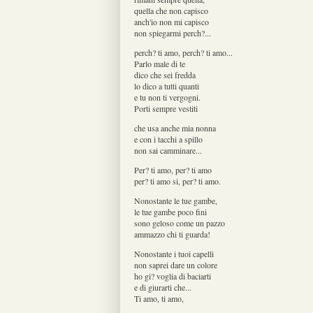
quella che non capisco
anch'io non mi capisco
non spiegarmi perch?...
perch? ti amo, perch? ti amo...
Parlo male di te
dico che sei fredda
lo dico a tutti quanti
e tu non ti vergogni.
Porti sempre vestiti
che usa anche mia nonna
e con i tacchi a spillo
non sai camminare...
Per? ti amo, per? ti amo
per? ti amo si, per? ti amo.
Nonostante le tue gambe,
le tue gambe poco fini
sono geloso come un pazzo
ammazzo chi ti guarda!
Nonostante i tuoi capelli
non saprei dare un colore
ho gi? voglia di baciarti
e di giurarti che...
Ti amo, ti amo,