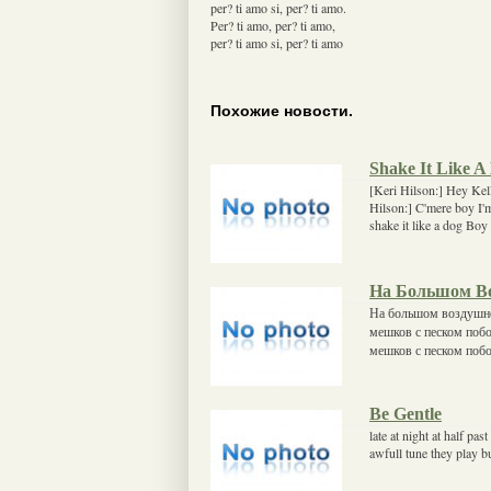
per? ti amo si, per? ti amo.
Per? ti amo, per? ti amo,
per? ti amo si, per? ti amo
Похожие новости.
Shake It Like A 
[Keri Hilson:] Hey Kell
Hilson:] C'mere boy I'
shake it like a dog Bo
На Большом В
На большом воздушн
мешков с песком поб
мешков с песком поб
Be Gentle
late at night at half pas
awfull tune they play 