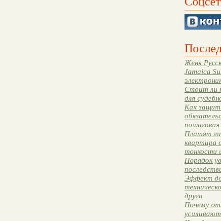
Соцсет
Послед
Женя Русск
Jamaica Su
электрони
Стоит ли 
для судебн
Как защити
обязательс
пошаговая
Платят ли 
квартира 
тонкости 
Порядок ув
последстви
Эффект до
техническ
друга
Почему от
усиливают