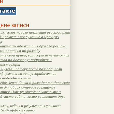
и
ние записи
их: голос нового поколения русского рэпа
k Spektrum: погружение в мрачную
ку
нанимать адвоката из другого региона
ого процесса по разводу
ть свои права, если юрист не выполнил
тва по договору: подробная и
 инструкция
мужья ипотеку после развода, если
оформлена на жену: юридические
и подводные камни
едомления банка о разводе: юридические
я для обоих супругов заемщиков
мино: Почему ошибки в контенте и
ой части сайта часто усиливают друг
зывы, кейсы и результаты учеников
 SEO-эффект сайта