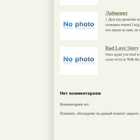
Лабиринт
1 Далі від променів 
схованки темної І від
хто пішли по ним, не 
Bad Love Story
Once again you tried to
scene we're in With the
Нет комментариев
Комментариев нет.
Извините, обсуждение на данный момент закрыто.