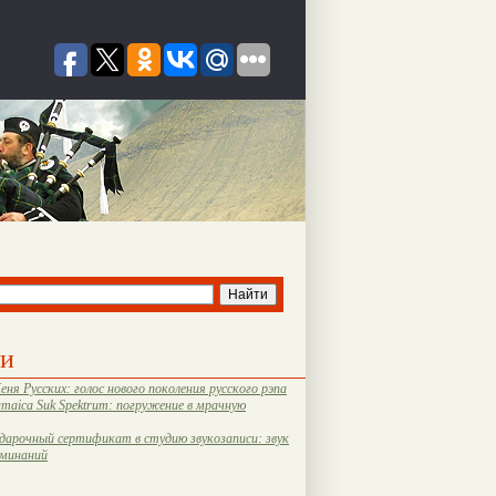
ти
еня Русских: голос нового поколения русского рэпа
amaica Suk Spektrum: погружение в мрачную
дарочный сертификат в студию звукозаписи: звук
оминаний