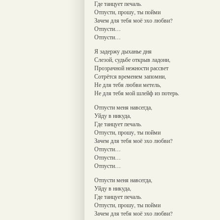
Где танцует печаль.
Отпусти, прошу, ты пойми
Зачем для тебя моё эхо любви?
Отпусти…
Отпусти…
Я задержу дыханье дня
Слезой, судьбе открыв ладони,
Прозрачной нежности рассвет
Сотрётся временем запомни,
Не для тебя любви метель,
Не для тебя мой шлейф из потерь.
Отпусти меня навсегда,
Уйду в никуда,
Где танцует печаль.
Отпусти, прошу, ты пойми
Зачем для тебя моё эхо любви?
Отпусти…
Отпусти…
Отпусти…
Отпусти меня навсегда,
Уйду в никуда,
Где танцует печаль.
Отпусти, прошу, ты пойми
Зачем для тебя моё эхо любви?