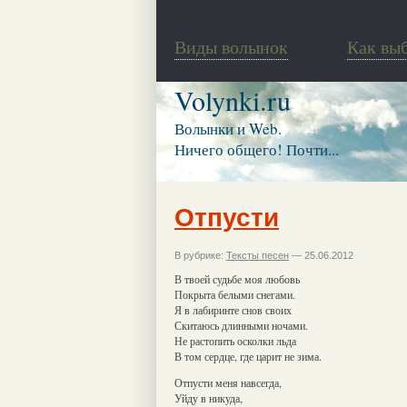
Виды волынок
Как вы
Volynki.ru
Волынки и Web.
Ничего общего! Почти...
Отпусти
В рубрике:
Тексты песен
— 25.06.2012
В твоей судьбе моя любовь
Покрыта белыми снегами.
Я в лабиринте снов своих
Скитаюсь длинными ночами.
Не растопить осколки льда
В том сердце, где царит не зима.
Отпусти меня навсегда,
Уйду в никуда,