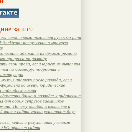
и
ние записи
их: голос нового поколения русского рэпа
k Spektrum: погружение в мрачную
ку
нанимать адвоката из другого региона
ого процесса по разводу
ть свои права, если юрист не выполнил
тва по договору: подробная и
 инструкция
мужья ипотеку после развода, если
оформлена на жену: юридические
и подводные камни
едомления банка о разводе: юридические
я для обоих супругов заемщиков
мино: Почему ошибки в контенте и
ой части сайта часто усиливают друг
зывы, кейсы и результаты учеников
 SEO-эффект сайта