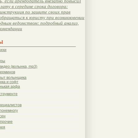
, если арендодатель внезапно повысил
лату в середине срока договора:
инструкция по защите своих прав
обращаться к юристу при возникновении
одным ведомством: подробный анализ,
комендации
ы
тихи
гры
видео (волынка, mp3)
терминов
пыт волынщика
нка и софт
нькая арфа
струменте
пециалистов
понемногу
сен
 прочие
рея