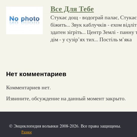
Все Для Тебе
Стукає дощ - водограй палає, Стукає
біжить... Звук каблучків - ехом відлі
здатен зігріть... Центр Землі - панн
дім - у сузір’ях тих... Постіль м’яка
Нет комментариев
Комментариев нет.
Извините, обсуждение на данный момент закрыто.
© Энциклопедия волынки 2008-2026. Все права защищены.
Разное