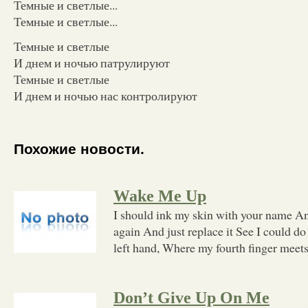
Темные и светлые...
Темные и светлые...
Темные и светлые
И днем и ночью патрулируют
Темные и светлые
И днем и ночью нас контролируют
Похожие новости.
Wake Me Up
I should ink my skin with your name An
again And just replace it See I could d
left hand, Where my fourth finger meet
Don’t Give Up On Me