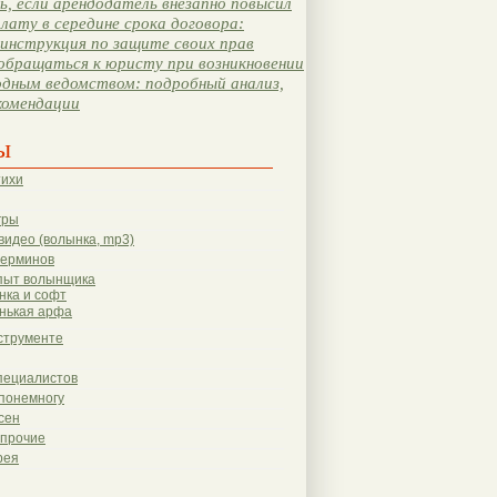
, если арендодатель внезапно повысил
лату в середине срока договора:
инструкция по защите своих прав
обращаться к юристу при возникновении
одным ведомством: подробный анализ,
комендации
ы
тихи
гры
видео (волынка, mp3)
терминов
пыт волынщика
нка и софт
нькая арфа
струменте
пециалистов
понемногу
сен
 прочие
рея