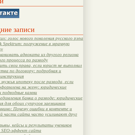
и
ние записи
их: голос нового поколения русского рэпа
k Spektrum: погружение в мрачную
ку
нанимать адвоката из другого региона
ого процесса по разводу
ть свои права, если юрист не выполнил
тва по договору: подробная и
 инструкция
мужья ипотеку после развода, если
оформлена на жену: юридические
и подводные камни
едомления банка о разводе: юридические
я для обоих супругов заемщиков
мино: Почему ошибки в контенте и
ой части сайта часто усиливают друг
зывы, кейсы и результаты учеников
 SEO-эффект сайта