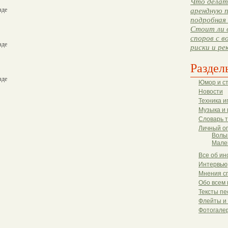
Что делать
зде
арендную п
подробная 
Стоит ли 
споров с в
зде
риски и ре
Раздел
зде
Юмор и с
Новости
Техника и
Музыка и 
Словарь 
Личный о
Волы
Мале
Все об ин
Интервью
Мнения с
Обо всем 
Тексты пе
Флейты и
Фотогале