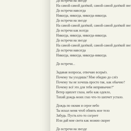
До встречи на звезде
На самой-самой далёкой, самой-самой далёкой зве
До встречи навсегда
Никогда, никогда, никогда-никогда.
До встречи на звезде
На самой-самой далёкой, самой-самой далёкой зве
До встречи как всегда
Никогда, никогда, никогда-никогда.
До встречи на звезде
На самой-самой далёкой, самой-самой далёкой зве
До встречи навсегда
Никогда, никогда, никогда-никогда.
До встречи...
Задавая вопросы, отвечаю всерьёз.
Почему ты уходишь? Мне обидно до слёз
Почему ты не хочешь просто так, как обычно?
Почему всё это для тебя непривычно?"
Ветер щиплет глаза, небо как одеяло,
Тихий дождь моих глаз что-то шепчет устало.
Дождь по окнам и серое небо
Ты искал меня чтоб обнять мое тело
Забудь. Пусть кто-то согреет
Или дай мне света как можно скорее
До встречи на звезде