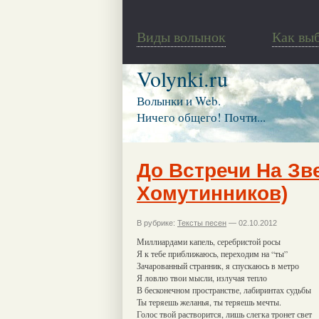
Виды волынок
Как вы
Volynki.ru
Волынки и Web.
Ничего общего! Почти...
До Встречи На Зве
Хомутинников)
В рубрике:
Тексты песен
— 02.10.2012
Миллиардами капель, серебристой росы
Я к тебе приближаюсь, переходим на “ты”
Зачарованный странник, я спускаюсь в метро
Я ловлю твои мысли, излучая тепло
В бесконечном пространстве, лабиринтах судьбы
Ты теряешь желанья, ты теряешь мечты.
Голос твой растворится, лишь слегка тронет свет