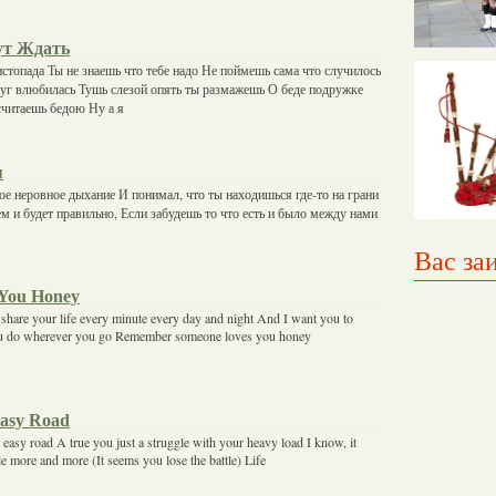
ут Ждать
стопада Ты не знаешь что тебе надо Не поймешь сама что случилось
руг влюбилась Тушь слезой опять ты размажешь О беде подружке
считаешь бедою Ну а я
я
ое неровное дыхание И понимал, что ты находишься где-то на грани
м и будет правильно, Если забудешь то что есть и было между нами
Вас за
 You Honey
 share your life every minute every day and night And I want you to
ou do wherever you go Remember someone loves you honey
Easy Road
n easy road A true you just a struggle with your heavy load I know, it
le more and more (It seems you lose the battle) Life