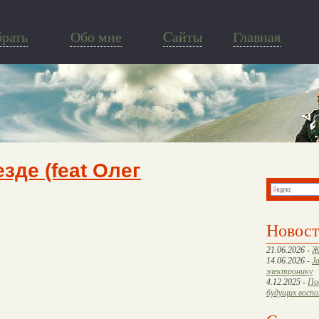
брать
Обо мне
Cайты
Главная
зде (feat Олег
Новос
21.06.2026 -
Ж
14.06.2026 -
J
электронику
4.12.2025 -
По
будущих восп