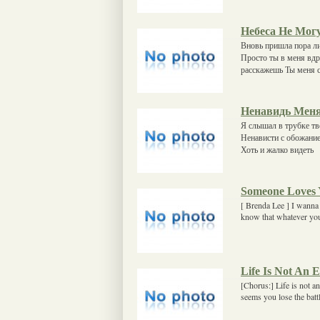
Небеса Не Мог
Вновь пришла пора ли
Просто ты в меня вд
расскажешь Ты меня 
Ненавидь Мен
Я слышал в трубке тв
Ненависти с обожание
Хоть и жалко видеть
Someone Loves
[ Brenda Lee ] I wanna
know that whatever y
Life Is Not An 
[Chorus:] Life is not a
seems you lose the batt