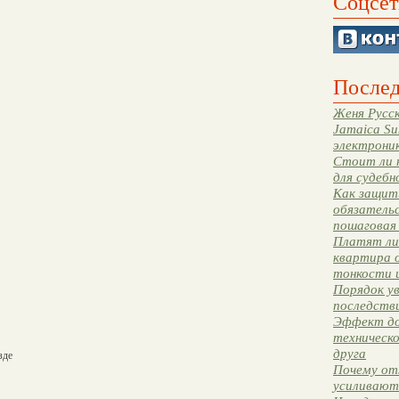
Соцсет
Послед
Женя Русск
Jamaica Su
электрони
Стоит ли 
для судебн
Как защити
обязательс
пошаговая
Платят ли 
квартира 
тонкости 
Порядок ув
последстви
Эффект до
техническ
друга
зде
Почему от
усиливают