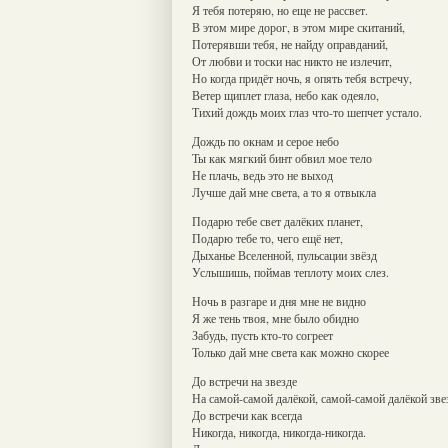
Я тебя потеряю, но еще не рассвет.
В этом мире дорог, в этом мире скитаний,
Потерявши тебя, не найду оправданий,
От любви и тоски нас никто не излечит,
Но когда придёт ночь, я опять тебя встречу,
Ветер щиплет глаза, небо как одеяло,
Тихий дождь моих глаз что-то шепчет устало.
Дождь по окнам и серое небо
Ты как мягкий бинт обвил мое тело
Не плачь, ведь это не выход
Лучше дай мне света, а то я отвыкла
Подарю тебе свет далёких планет,
Подарю тебе то, чего ещё нет,
Дыханье Вселенной, пульсации звёзд
Услышишь, поймав теплоту моих слез.
Ночь в разгаре и дня мне не видно
Я же тень твоя, мне было обидно
Забудь, пусть кто-то согреет
Только дай мне света как можно скорее
До встречи на звезде
На самой-самой далёкой, самой-самой далёкой зве
До встречи как всегда
Никогда, никогда, никогда-никогда.