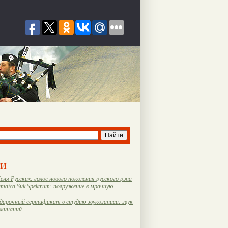
ти
еня Русских: голос нового поколения русского рэпа
amaica Suk Spektrum: погружение в мрачную
дарочный сертификат в студию звукозаписи: звук
оминаний