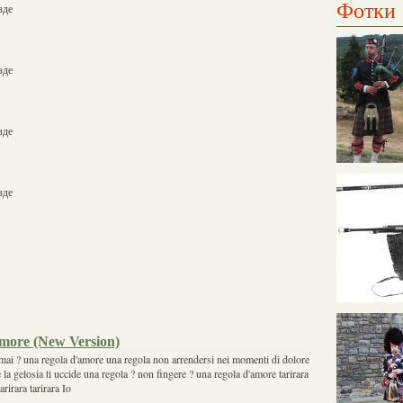
Фотки
зде
зде
зде
зде
more (New Version)
mai ? una regola d'amore una regola non arrendersi nei momenti di dolore
e la gelosia ti uccide una regola ? non fingere ? una regola d'amore tarirara
tarirara tarirara Io