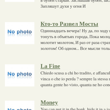
Запляшут духи у огня И
Кто-то Развел Мосты
Одиннадцать вечера! Ну да, по ходу 
тонуть в объятьях города, Пока моло
молотит молотом, И раз от раза стра
золотом! Об одном... Все мысли толь
La Fine
Chiedo scusa a chi ho tradito, e affanc
vinca o che io perda ? sempre la stess
quanta gente ho visto, quanta ne ho con
Money
You can put it in the bank, hide it in a ja