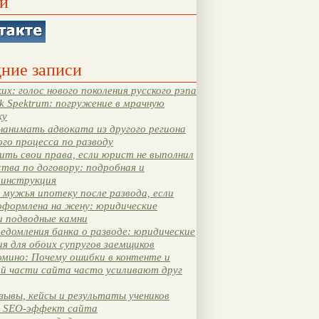
и
ние записи
их: голос нового поколения русского рэпа
k Spektrum: погружение в мрачную
ку
нанимать адвоката из другого региона
ого процесса по разводу
ть свои права, если юрист не выполнил
тва по договору: подробная и
 инструкция
мужья ипотеку после развода, если
оформлена на жену: юридические
и подводные камни
едомления банка о разводе: юридические
я для обоих супругов заемщиков
мино: Почему ошибки в контенте и
ой части сайта часто усиливают друг
зывы, кейсы и результаты учеников
 SEO-эффект сайта