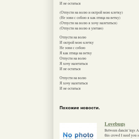
И не остаться
(Отпусти на волю и октрой мою клетку)
(Не зови с собою я как птица на ветку)
(Отпусти на волю я хочу налетаться)
(Отпусти на волю я улетаю)
Отпусти на волю
И октрой мою клетку
Не зови с собою
Я как птица на ветку
Отпусти на волю
Я хочу налетаться
И не остаться
Отпусти на волю
Я хочу налетаться
И не остаться
Похожие новости.
Lovebugs
Between dancin' legs An
this crowd I need you s