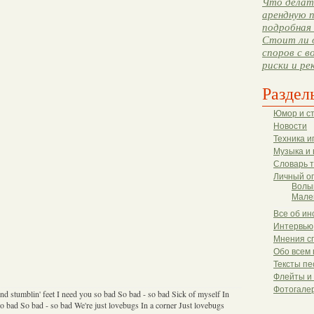
Что делать
арендную п
подробная 
Стоит ли 
споров с в
риски и ре
Раздел
Юмор и с
Новости
Техника и
Музыка и 
Словарь 
Личный о
Волы
Мале
Все об ин
Интервью
Мнения с
Обо всем 
Тексты пе
Флейты и
Фотогале
d stumblin' feet I need you so bad So bad - so bad Sick of myself In
o bad So bad - so bad We're just lovebugs In a corner Just lovebugs