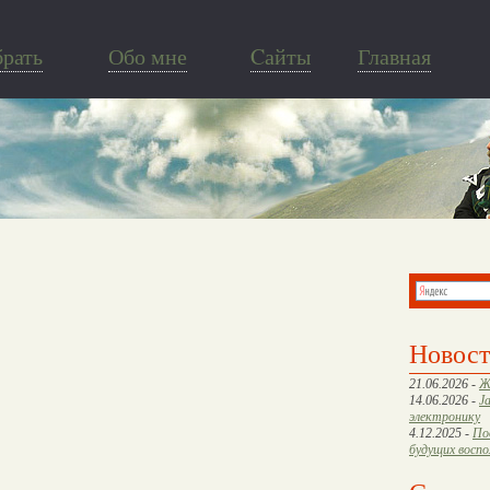
брать
Обо мне
Cайты
Главная
Новос
21.06.2026 -
Ж
14.06.2026 -
J
электронику
4.12.2025 -
По
будущих восп