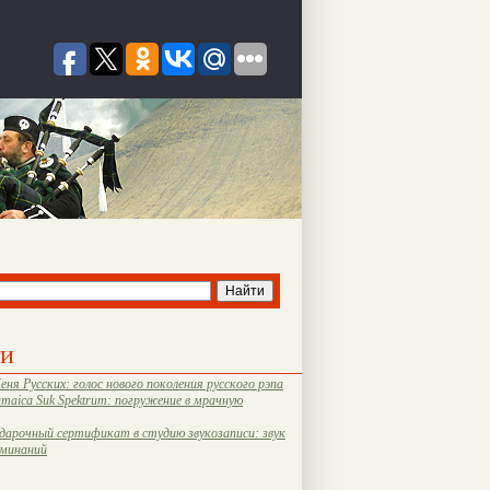
ти
еня Русских: голос нового поколения русского рэпа
amaica Suk Spektrum: погружение в мрачную
дарочный сертификат в студию звукозаписи: звук
оминаний