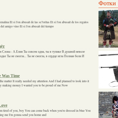
Фотки
renalina Et si l'on abusait de las se?oritas Et si l'on abusait de los regalos
t del amigo vino Et si l'on abusait del tiempo
дёт
 Слова - А.Елин Ты совсем одна, ты в тупике В душной неволе
одке Ты не смогла... Ты не смогла, в сердце игла Полная боли И
e Was Time
e matter It really needed my attention And I had planned to look into it
y making money I wanted you to be proud of me Now
Love
 I'm tired of you, boy You can come back when you're dressed in blue You
sing me I'm gonna send you home and