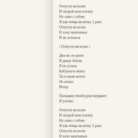
Отпусти на волю
И октрой мою клетку
Не зови с собою
Я как птица на ветку 2 раза
Отпусти на волю
Я хочу налетаться
И не остаться
( Отпусти на волю )
Два на сто ритм
Я дышу битом
Я не устала
Каблуки в пепел
Ты в меня метил
Не попал
Ветер
Пальцики твоей руки мерцают
Я улетаю
Отпусти на волю
И октрой мою клетку
Не зови с собою
Я как птица на ветку 2 раза
Отпусти на волю
Я хочу налетаться