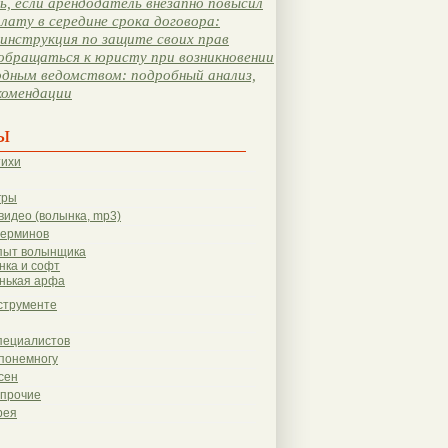
, если арендодатель внезапно повысил
лату в середине срока договора:
инструкция по защите своих прав
обращаться к юристу при возникновении
одным ведомством: подробный анализ,
комендации
ы
тихи
гры
видео (волынка, mp3)
терминов
пыт волынщика
нка и софт
нькая арфа
струменте
пециалистов
понемногу
сен
 прочие
рея