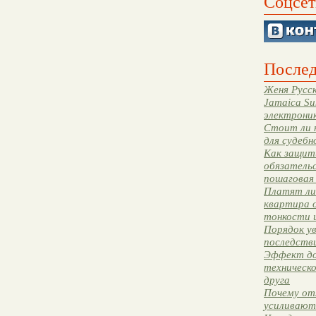
Соцсет
Послед
Женя Русск
Jamaica Su
электрони
Стоит ли 
для судебн
Как защити
обязательс
пошаговая
Платят ли 
квартира 
тонкости 
Порядок ув
последстви
Эффект до
техническ
друга
Почему от
усиливают