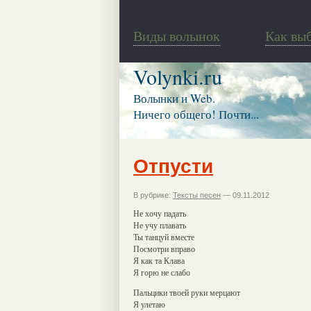
Виды волынок
Как вы
Volynki.ru
Волынки и Web.
Ничего общего! Почти...
Отпусти
В рубрике:
Тексты песен
— 09.11.2012
Не хочу падать
Не учу плавать
Ты танцуй вместе
Посмотри вправо
Я как та Клава
Я горю не слабо
Пальцики твоей руки мерцают
Я улетаю