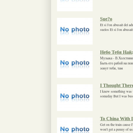
Sue?o
Et si l'on abusait del ad
suelos Et si l'on abusai
Небо Тебя Най
Музыка - В.Холстинин
Быть его рабой на пов
зовут тебя, там
I Thought Ther
I knew something was th
someday But I was bus
To China With 
Get on the train cause
won't get a penny of u