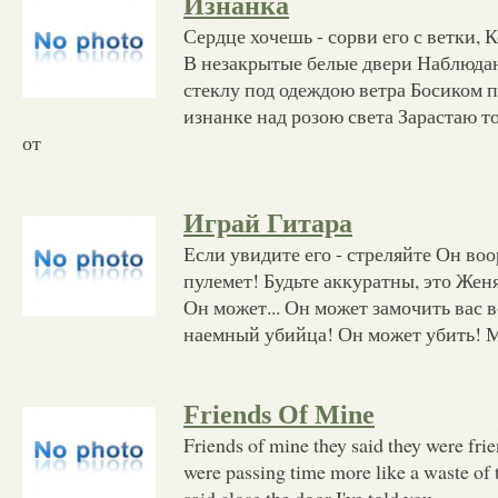
Изнанка
Сердце хочешь - сорви его с ветки,
В незакрытые белые двери Наблюда
стеклу под одеждою ветра Босиком 
изнанке над розою света Зарастаю т
от
Играй Гитара
Если увидите его - стреляйте Он воо
пулемет! Будьте аккуратны, это Же
Он может... Он может замочить вас вс
наемный убийца! Он может убить! М
Friends Of Mine
Friends of mine they said they were fri
were passing time more like a waste of 
said close the door I've told you