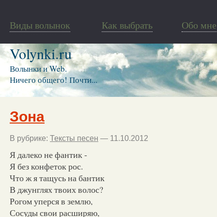
Виды волынок
Как выбрать
Обо мне
Volynki.ru
Волынки и Web.
Ничего общего! Почти...
Зона
В рубрике:
Тексты песен
— 11.10.2012
Я далеко не фантик -
Я без конфеток рос.
Что ж я тащусь на бантик
В джунглях твоих волос?
Рогом уперся в землю,
Сосуды свои расширяю,