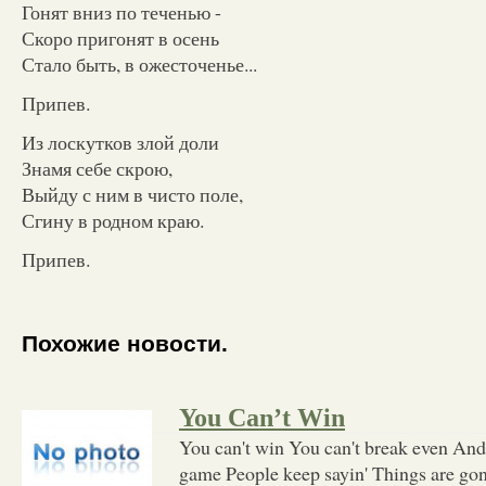
Гонят вниз по теченью -
Скоро пригонят в осень
Стало быть, в ожесточенье...
Припев.
Из лоскутков злой доли
Знамя себе скрою,
Выйду с ним в чисто поле,
Сгину в родном краю.
Припев.
Похожие новости.
You Can’t Win
You can't win You can't break even And 
game People keep sayin' Things are go