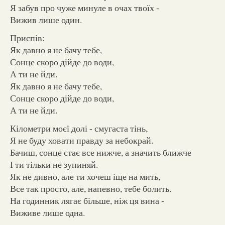
Я забув про чуже минуле в очах твоїх -
Вижив лише один.
Приспів:
Як давно я не бачу тебе,
Сонце скоро дійде до води,
А ти не йди.
Як давно я не бачу тебе,
Сонце скоро дійде до води,
А ти не йди.
Кілометри моєї долі - смугаста тінь,
Я не буду ховати правду за небокрай.
Бачиш, сонце стає все нижче, а значить ближче
І ти тільки не зупиняй.
Як не дивно, але ти хочеш іще на мить,
Все так просто, але, напевно, тебе болить.
На годинник лягає більше, ніж ця вина -
Виживе лише одна.