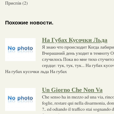
Приспів (2)
Похожие новости.
На Губах Кусочки Льда
Я знаю что происходит Когда лабир
Вчерашний день уходит в темноту О
случилось Пока во мне тихо стучитс
сердце: тук, тук, тук... На губах кус
На губах кусочки льда На губах
Un Giorno Che Non Va
Che senso ha in mezzo ad una via, rincor
foglie, restare qui nella disarmonia, do
?.. ed odiando il traffico stai sognando 