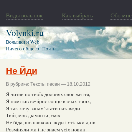
Виды волынок
Как выбрать
Обо мне
Volynki.ru
Волынки и Web.
Ничего общего! Почти...
Не Йди
В рубрике:
Тексты песен
— 18.10.2012
Я читав по твоїх долонях своє життя,
Я помітив вечірнє сонце в очах твоїх,
Я так хочу запам’ятати назавжди
Твій, мов діаманти, сміх.
Не біда, шо навколо люди і стільки днів
Розміняли ми і не знаєм усіх новин.