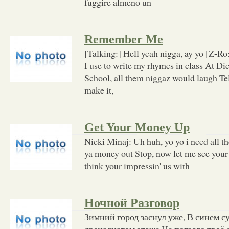
fuggire almeno un
Remember Me
[Talking:] Hell yeah nigga, ay yo [Z-
I use to write my rhymes in class At D
School, all them niggaz would laugh Te
make it,
Get Your Money Up
Nicki Minaj: Uh huh, yo yo i need all th
ya money out Stop, now let me see your
think your impressin' us with
Ночной Разговор
Зимний город заснул уже, В синем с
двенадцатом этаже Не погасло твоё 