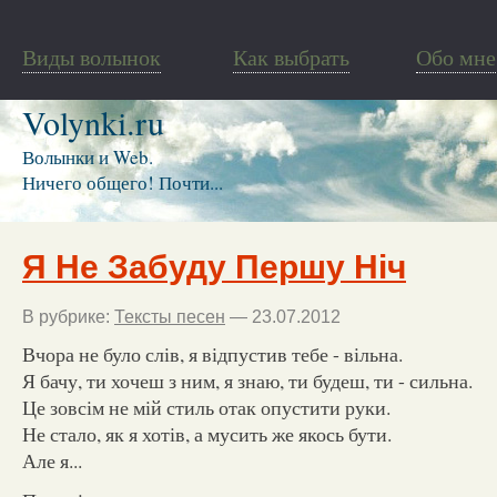
Виды волынок
Как выбрать
Обо мне
Volynki.ru
Волынки и Web.
Ничего общего! Почти...
Я Не Забуду Першу Ніч
В рубрике:
Тексты песен
— 23.07.2012
Вчора не було слів, я відпустив тебе - вільна.
Я бачу, ти хочеш з ним, я знаю, ти будеш, ти - сильна.
Це зовсім не мій стиль отак опустити руки.
Не стало, як я хотів, а мусить же якось бути.
Але я...