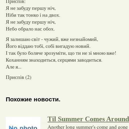
Приспів:
Я не забуду першу ніч,
Ніби так тонко і на двох.
Я не забуду першу ніч,
Небо обрало нас обох.
Я залишаю світ - чужий, вже незнайомий,
Його віддаю тобі, собі вигадую новий.
І так було боляче зрозуміти, що ти не зі мною вже!
Коханням знаходиться, серцями заводиться.
Але я...
Приспів (2)
Похожие новости.
Til Summer Comes Around
Another long summer's come and gone I