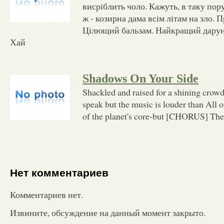
висрiблить чоло. Кажуть, в таку пор
ж - козирна дама всiм лiтам на зло. 
Цiлющий бальзам. Найкращий даруно
Хай
Shadows On Your Side
Shackled and raised for a shining crow
speak but the music is louder than All of
of the planet's core-but [CHORUS] The
Нет комментариев
Комментариев нет.
Извините, обсуждение на данный момент закрыто.