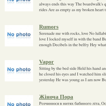
always ends this way The boardwalk's q
rides Are as empty as my broken heart t
Rumors
Serenade me with rocks, love No lullabi
love I locked myself in with the band B
enough Decibels in the belfry Hey what t
Vapor
Sitting by the bed side Held his hand a
he closed his eyes and I watched him s
yesterday He was young as I am now B
Жіноча Пора
Розчинюся в нитях бабиного лiта, О